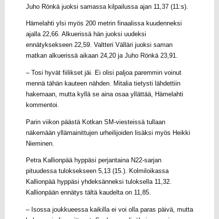
Juho Rönkä juoksi samassa kilpailussa ajan 11,37 (11:s).
Hämelahti ylsi myös 200 metrin finaalissa kuudenneksi
ajalla 22,66. Alkuerissä hän juoksi uudeksi
ennätyksekseen 22,59. Valtteri Välläri juoksi saman
matkan alkuerissä aikaan 24,20 ja Juho Rönkä 23,91.
– Tosi hyvät fiilikset jäi. Ei olisi paljoa paremmin voinut
mennä tähän kauteen nähden. Mitalia tietysti lähdettiin
hakemaan, mutta kyllä se aina osaa yllättää, Hämelahti
kommentoi.
Parin viikon päästä Kotkan SM-viesteissä tullaan
näkemään yllämainittujen urheilijoiden lisäksi myös Heikki
Nieminen.
Petra Kallionpää hyppäsi perjantaina N22-sarjan
pituudessa tuloksekseen 5,13 (15.). Kolmiloikassa
Kallionpää hyppäsi yhdeksänneksi tuloksella 11,32.
Kallionpään ennätys tältä kaudelta on 11,85.
– Isossa joukkueessa kaikilla ei voi olla paras päivä, mutta