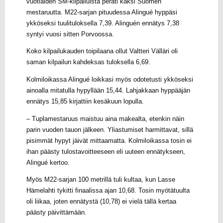
vuotiaiden SM-kilpailuista peräti kaksi Suomen
mestaruutta. M22-sarjan pituudessa Alingué hyppäsi
ykköseksi tuulituloksella 7,39. Alinguén ennätys 7,38
syntyi vuosi sitten Porvoossa.
Koko kilpailukauden toipilaana ollut Valtteri Välläri oli
saman kilpailun kahdeksas tuloksella 6,69.
Kolmiloikassa Alingué loikkasi myös odotetusti ykköseksi
ainoalla mitatulla hypyllään 15,44. Lahjakkaan hyppääjän
ennätys 15,85 kirjattiin kesäkuun lopulla.
– Tuplamestaruus maistuu aina makealta, etenkin näin
parin vuoden tauon jälkeen. Yliastumiset harmittavat, sillä
pisimmät hypyt jäivät mittaamatta. Kolmiloikassa tosin ei
ihan päästy tulostavoitteeseen eli uuteen ennätykseen,
Alingué kertoo.
Myös M22-sarjan 100 metrillä tuli kultaa, kun Lasse
Hämelahti tykitti finaalissa ajan 10,68. Tosin myötätuulta
oli liikaa, joten ennätystä (10,78) ei vielä tällä kertaa
päästy päivittämään.