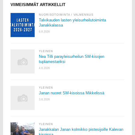
VIIMEISIMMÄT ARTIKKELLIT
NUORISOTOIMINTA
/
VALMENNUS
Talvikauden lasten yleisurheilutoiminta
Janakkalassa
6.8.2026
YLEINEN
Nea Tilli parayleisurheilun SM-kisojen
tuplamestariksi
4.8.2026
YLEINEN
Janan nuoret SM-kisoissa Mikkelissä
3.8.2026
YLEINEN
Janakkalan Janan kolmikko pistesijoille Kalevan
kisoissa