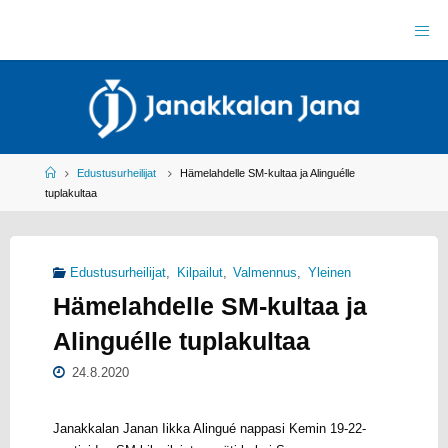
Skip
to
J
content
A
N
A
K
K
A
L
A
N
J
Home
Edustusurheilijat
Hämelahdelle SM-kultaa ja Alinguélle
A
N
tuplakultaa
A
R
Y
Y
L
Edustusurheilijat
,
Kilpailut
,
Valmennus
,
Yleinen
E
I
Hämelahdelle SM-kultaa ja
S
U
R
H
Alinguélle tuplakultaa
E
I
L
24.8.2020
U
Janakkalan Janan Iikka Alingué nappasi Kemin 19-22-