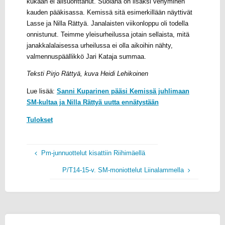
kukaan ei alisuorittanut. Suolana on lisäksi venyminen
kauden pääkisassa. Kemissä sitä esimerkillään näyttivät
Lasse ja Nilla Rättyä. Janalaisten viikonloppu oli todella
onnistunut. Teimme yleisurheilussa jotain sellaista, mitä
janakkalalaisessa urheilussa ei olla aikoihin nähty,
valmennuspäällikkö Jari Kataja summaa.
Teksti Pirjo Rättyä, kuva Heidi Lehikoinen
Lue lisää:
Sanni Kuparinen pääsi Kemissä juhlimaan
SM-kultaa ja Nilla Rättyä uutta ennätystään
Tulokset
Pm-junnuottelut kisattiin Riihimäellä
P/T14-15-v. SM-moniottelut Liinalammella