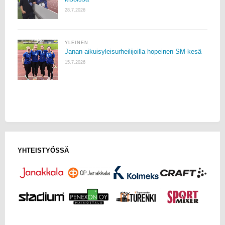
28.7.2026
YLEINEN
Janan aikuisyleisurheilijoilla hopeinen SM-kesä
15.7.2026
YHTEISTYÖSSÄ