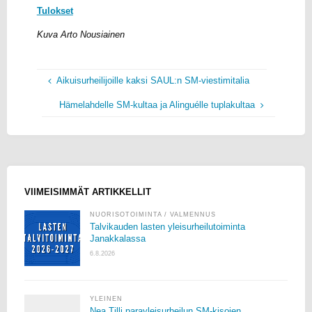
Tulokset
Kuva Arto Nousiainen
Aikuisurheilijoille kaksi SAUL:n SM-viestimitalia
Hämelahdelle SM-kultaa ja Alinguélle tuplakultaa
VIIMEISIMMÄT ARTIKKELLIT
NUORISOTOIMINTA
/
VALMENNUS
Talvikauden lasten yleisurheilutoiminta
Janakkalassa
6.8.2026
YLEINEN
Nea Tilli parayleisurheilun SM-kisojen