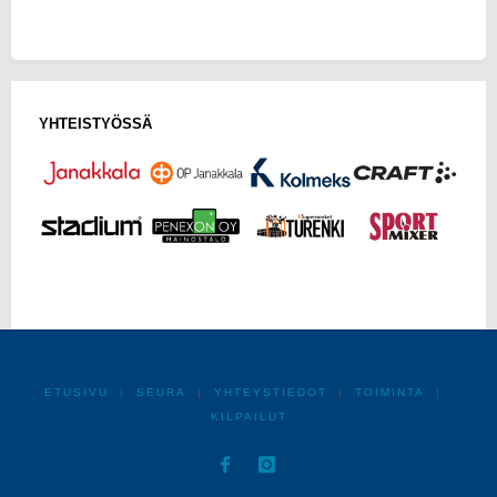
YHTEISTYÖSSÄ
ETUSIVU
|
SEURA
|
YHTEYSTIEDOT
|
TOIMINTA
|
KILPAILUT