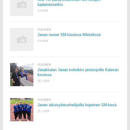
tuplamestariksi
4.8.2026
YLEINEN
Janan nuoret SM-kisoissa Mikkelissä
3.8.2026
YLEINEN
Janakkalan Janan kolmikko pistesijoille Kalevan
kisoissa
28.7.2026
YLEINEN
Janan aikuisyleisurheilijoilla hopeinen SM-kesä
15.7.2026