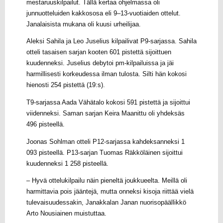
mestaruuskilpailut. Tällä kertaa ohjelmassa oli
junnuotteluiden kakkososa eli 9–13-vuotiaiden ottelut.
Janalaisista mukana oli kuusi urheilijaa.
Aleksi Sahila ja Leo Juselius kilpailivat P9-sarjassa. Sahila
otteli tasaisen sarjan kooten 601 pistettä sijoittuen
kuudenneksi. Juselius debytoi pm-kilpailuissa ja jäi
harmillisesti korkeudessa ilman tulosta. Silti hän kokosi
hienosti 254 pistettä (19:s).
T9-sarjassa Aada Vähätalo kokosi 591 pistettä ja sijoittui
viidenneksi. Saman sarjan Keira Maanittu oli yhdeksäs
496 pisteellä.
Joonas Sohlman otteli P12-sarjassa kahdeksanneksi 1
093 pisteellä. P13-sarjan Tuomas Räkköläinen sijoittui
kuudenneksi 1 258 pisteellä.
– Hyvä ottelukilpailu näin pieneltä joukkueelta. Meillä oli
harmittavia pois jääntejä, mutta onneksi kisoja riittää vielä
tulevaisuudessakin, Janakkalan Janan nuorisopäällikkö
Arto Nousiainen muistuttaa.