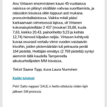
Anu Virtasen ensimmäinen kausi 45-vuotiaissa 
naisissa on pitänyt sisällään vahvaa suorittamista, ja 
näissäkin kisoissa oltiin loppuun asti mukana 
pronssimitalitaistossa. Vaikka mitali pääsi 
karkaamaan viimeisessä lajissa, oli Virtanen 
kokonaispisteillään 2 437 (moukari 33,88, kuula 
7,63, kiekko 20,43, painonheitto 9,23 ja keihäs 
12,74) hienosti kilpailun neljäs. Virtasen kehitystä 
kuvaa osuvasti vertailu viime vuoden vastaaviin 
kisoihin, joiden pistemäärään tuli petrausta peräti 
164 pistettä. Heittäjän ennätys (2 769 pistettä) syntyi 
aiemmin tällä kaudella Tampereella 
aikuisurheilijoiden MM-kisoissa.
Teksti Saana Topp, kuva Laura Nurminen
Kaikki tulokset
Petri Satto nappasi SAUL:n heitto-ottelusta viiden lajin
jälkeen SM-pronssia.