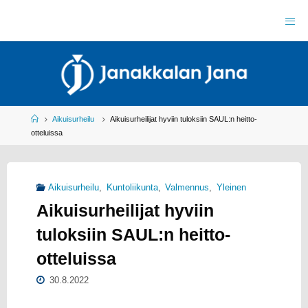
Skip
to
J
content
A
N
A
K
K
A
L
A
N
J
Home
Aikuisurheilu
Aikuisurheilijat hyviin tuloksiin SAUL:n heitto-
A
N
otteluissa
A
R
Y
Y
L
Aikuisurheilu
,
Kuntoliikunta
,
Valmennus
,
Yleinen
E
I
Aikuisurheilijat hyviin
S
U
R
H
tuloksiin SAUL:n heitto-
E
I
L
otteluissa
U
30.8.2022