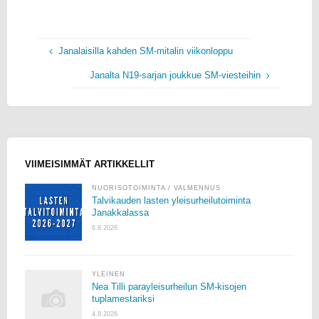
Janalaisilla kahden SM-mitalin viikonloppu
Janalta N19-sarjan joukkue SM-viesteihin
VIIMEISIMMÄT ARTIKKELLIT
NUORISOTOIMINTA
/
VALMENNUS
Talvikauden lasten yleisurheilutoiminta
Janakkalassa
6.8.2026
YLEINEN
Nea Tilli parayleisurheilun SM-kisojen
tuplamestariksi
4.8.2026