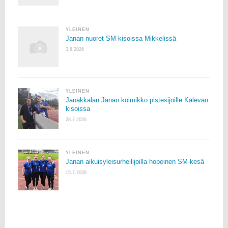
YLEINEN
Janan nuoret SM-kisoissa Mikkelissä
3.8.2026
YLEINEN
Janakkalan Janan kolmikko pistesijoille Kalevan
kisoissa
28.7.2026
YLEINEN
Janan aikuisyleisurheilijoilla hopeinen SM-kesä
15.7.2026