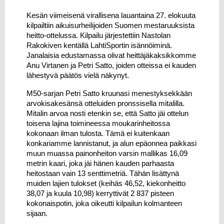
Kesän viimeisenä virallisena lauantaina 27. elokuuta 
kilpailtiin aikuisurheilijoiden Suomen mestaruuksista 
heitto-ottelussa. Kilpailu järjestettiin Nastolan 
Rakokiven kentällä LahtiSportin isännöiminä. 
Janalaisia edustamassa olivat
heittäjäkaksikkomme 
Anu Virtanen ja Petri Satto, joiden otteissa ei kauden 
lähestyvä päätös vielä näkynyt.
M50-sarjan Petri Satto kruunasi menestyksekkään 
arvokisakesänsä otteluiden pronssisella mitalilla. 
Mitalin arvoa nosti etenkin se, että Satto jäi ottelun 
toisena lajina toimineessa moukarinheitossa 
kokonaan ilman tulosta. Tämä ei kuitenkaan 
konkariamme lannistanut, ja alun epäonnea paikkasi 
muun muassa painonheiton varsin mallikas 16,09 
metrin kaari, joka jäi hänen kauden parhaasta 
heitostaan vain 13 senttimetriä. Tähän lisättynä 
muiden lajien tulokset (keihäs 46,52, kiekonheitto 
38,07 ja kuula 10,98) kerryttivät 2 837 pisteen 
kokonaispotin, joka oikeutti kilpailun kolmanteen 
sijaan.