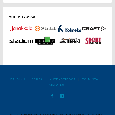
YHTEISTYÖSSÄ
ETUSIVU
|
SEURA
|
YHTEYSTIEDOT
|
TOIMINTA
|
KILPAILUT
©2026 Janakkalan Jana ry Yleisurheilujaosto - Kuumolantie 11, 14200 Turenki -