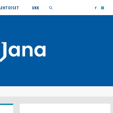
AEHTOISET
UKK
Search