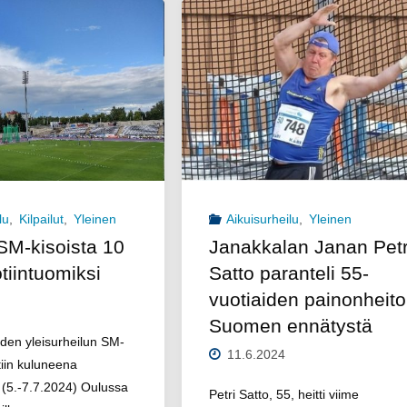
SAUL:n
M-
SM-
lleissa"
halleista"
lu
,
Kilpailut
,
Yleinen
Aikuisurheilu
,
Yleinen
SM-kisoista 10
Janakkalan Janan Petr
otiintuomiksi
Satto paranteli 55-
vuotiaiden painonheit
Suomen ennätystä
oiden yleisurheilun SM-
11.6.2024
iltiin kuluneena
 (5.-7.7.2024) Oulussa
Petri Satto, 55, heitti viime