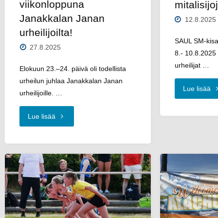
viikonloppuna
mitalisijo
Janakkalan Janan
12.8.2025
urheilijoilta!
SAUL SM-kisat
27.8.2025
8.- 10.8.2025
urheilijat …
Elokuun 23.–24. päivä oli todellista
urheilun juhlaa Janakkalan Janan
"J
Lue lisää
urheilijoille. …
urh
"Hienoja
Lue lisää
loi
onnistumisia
La
elokuisena
S
viikonloppuna
S
Janakkalan
ki