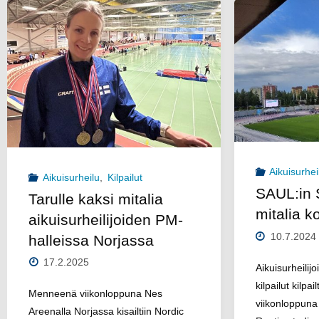
18.
M
–
ha
20.7.2025"
Aikuisurhei
Aikuisurheilu
,
Kilpailut
SAUL:in 
Tarulle kaksi mitalia
mitalia k
aikuisurheilijoiden PM-
10.7.2024
halleissa Norjassa
17.2.2025
Aikuisurheilij
kilpailut kilpa
Menneenä viikonloppuna Nes
viikonloppuna
Areenalla Norjassa kisailtiin Nordic