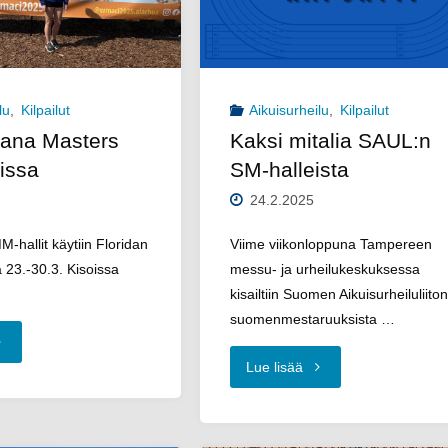
22-
vuotiaille"
nätyksiä
lu
,
Kilpailut
Aikuisurheilu
,
Kilpailut
ana Masters
Kaksi mitalia SAUL:n
alisijoja"
issa
SM-halleista
24.2.2025
-hallit käytiin Floridan
Viime viikonloppuna Tampereen
 23.-30.3. Kisoissa
messu- ja urheilukeskuksessa
kisailtiin Suomen Aikuisurheiluliiton
suomenmestaruuksista …
aru
"Kaksi
Lue lisää
ukana
mitalia
sters