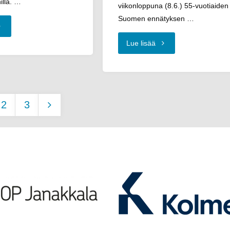
illa. …
viikonloppuna (8.6.) 55-vuotiaiden
Suomen ennätyksen …
AUL:in
"Janakkalan
Lue lisää
M-
Janan
soista
Petri
2
3
Satto
talia
tikkelien
paranteli
tiintuomiksi"
55-
vutus
vuotiaiden
painonheiton
Suomen