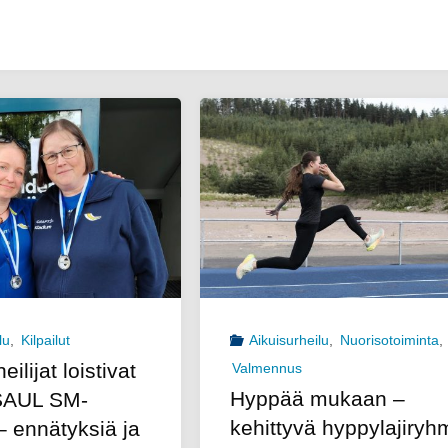
lu
,
Kilpailut
Aikuisurheilu
,
Nuorisotoiminta
,
ilijat loistivat
Valmennus
Hyppää mukaan –
SAUL SM-
kehittyvä hyppylajiryh
– ennätyksiä ja