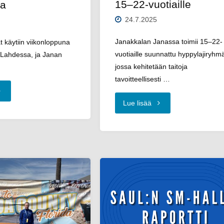
15–22-vuotiaille
ja
24.7.2025
Janakkalan Janassa toimii 15–22-
 käytiin viikonloppuna
vuotiaille suunnattu hyppylajiryhm
 Lahdessa, ja Janan
jossa kehitetään taitoja
tavoitteellisesti …
anan
"Hyppää
Lue lisää
eilijat
mukaan
stivat
–
hden
kehittyvä
AUL
hyppylajiryhmä
M-
15–
soissa