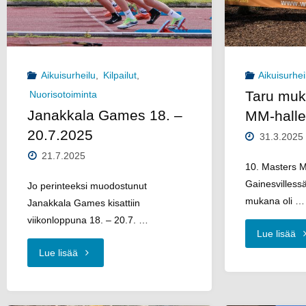
Janan
–
urheilijoilta!"
en
Aikuisurheilu
,
Kilpailut
,
Aikuisurhei
ja
Taru muk
Nuorisotoiminta
mit
Janakkala Games 18. –
MM-halle
20.7.2025
31.3.2025
21.7.2025
10. Masters MM
Gainesvillessä
Jo perinteeksi muodostunut
mukana oli …
Janakkala Games kisattiin
viikonloppuna 18. – 20.7. …
"T
Lue lisää
"Janakkala
Lue lisää
m
Games
Ma