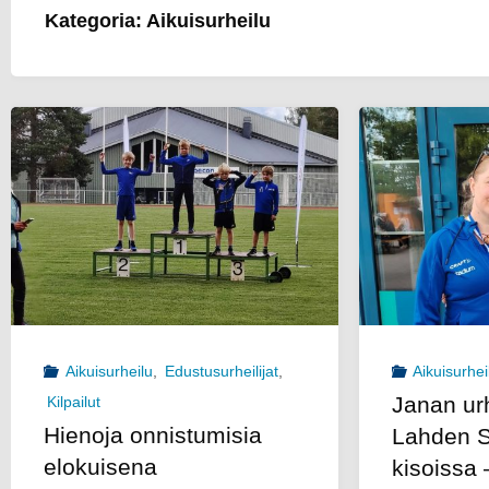
Kategoria:
Aikuisurheilu
U
Aikuisurheilu
,
Edustusurheilijat
,
Aikuisurhei
Janan urhe
Kilpailut
Hienoja onnistumisia
Lahden 
elokuisena
kisoissa 