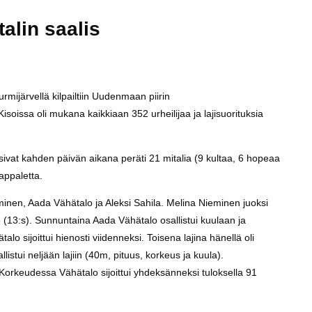
alin saalis
mijärvellä kilpailtiin Uudenmaan piirin
isoissa oli mukana kaikkiaan 352 urheilijaa ja lajisuorituksia
osivat kahden päivän aikana peräti 21 mitalia (9 kultaa, 6 hopeaa
appaletta.
inen, Aada Vähätalo ja Aleksi Sahila. Melina Nieminen juoksi
(13:s). Sunnuntaina Aada Vähätalo osallistui kuulaan ja
alo sijoittui hienosti viidenneksi. Toisena lajina hänellä oli
llistui neljään lajiin (40m, pituus, korkeus ja kuula).
Korkeudessa Vähätalo sijoittui yhdeksänneksi tuloksella 91