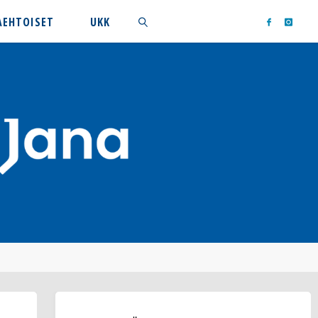
AEHTOISET
UKK
Search