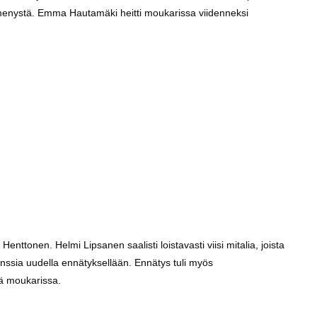
menystä. Emma Hautamäki heitti moukarissa viidenneksi
Henttonen. Helmi Lipsanen saalisti loistavasti viisi mitalia, joista
onssia uudella ennätyksellään. Ennätys tuli myös
sä moukarissa.