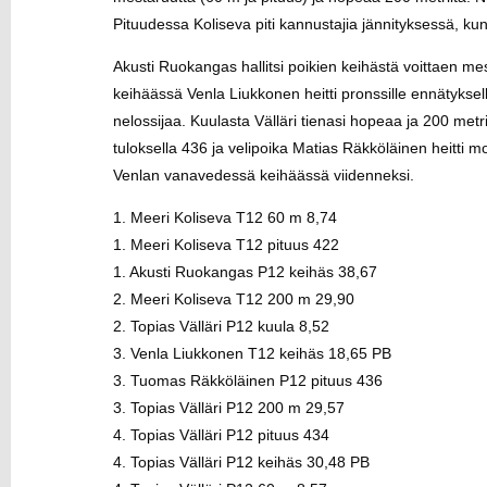
Pituudessa Koliseva piti kannustajia jännityksessä, ku
Akusti Ruokangas hallitsi poikien keihästä voittaen m
keihäässä Venla Liukkonen heitti pronssille ennätyksellä
nelossijaa. Kuulasta Välläri tienasi hopeaa ja 200 met
tuloksella 436 ja velipoika Matias Räkköläinen heitti 
Venlan vanavedessä keihäässä viidenneksi.
1. Meeri Koliseva T12 60 m 8,74
1. Meeri Koliseva T12 pituus 422
1. Akusti Ruokangas P12 keihäs 38,67
2. Meeri Koliseva T12 200 m 29,90
2. Topias Välläri P12 kuula 8,52
3. Venla Liukkonen T12 keihäs 18,65 PB
3. Tuomas Räkköläinen P12 pituus 436
3. Topias Välläri P12 200 m 29,57
4. Topias Välläri P12 pituus 434
4. Topias Välläri P12 keihäs 30,48 PB