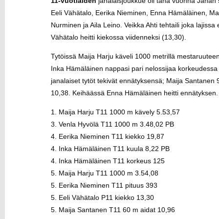
11-vuotiaiden
janalaisjoukkue oli tänä vuonna Janan s
Eeli Vähätalo, Eerika Nieminen, Enna Hämäläinen, Mai
Nurminen ja Aila Leino. Veikka Ahti tehtaili joka lajiss
Vähätalo heitti kiekossa viidenneksi (13,30).
Tytöissä Maija Harju käveli 1000 metrillä mestaruuteen
Inka Hämäläinen nappasi pari nelossijaa korkeudessa j
janalaiset tytöt tekivät ennätyksensä; Maija Santanen 
10,38. Keihäässä Enna Hämäläinen heitti ennätyksen.
1. Maija Harju T11 1000 m kävely 5.53,57
3. Venla Hyvölä T11 1000 m 3.48,02 PB
4. Eerika Nieminen T11 kiekko 19,87
4. Inka Hämäläinen T11 kuula 8,22 PB
4. Inka Hämäläinen T11 korkeus 125
5. Maija Harju T11 1000 m 3.54,08
5. Eerika Nieminen T11 pituus 393
5. Eeli Vähätalo P11 kiekko 13,30
5. Maija Santanen T11 60 m aidat 10,96