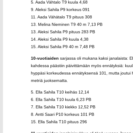
5. Aada Vähtalo T9 kuula 4,68
9. Aleksi Sahila P9 korkeus 091
11. Aada Vähätalo T9 pituus 308
13. Melina Nieminen T9 40 m 7,13 PB
13. Aleksi Sahila P9 pituus 283 PB
14. Aleksi Sahila P9 kuula 4,38
15. Aleksi Sahila P9 40 m 7,48 PB
10-vuotiaiden
sarjassa oli mukana kaksi janalaista: Ella 
kahdessa päästiin päivittämään myös ennätyksiä: kuula
hyppäsi korkeudessa ennätyksensä 101, mutta joutui ha
metriä juoksematta.
5. Ella Sahila T10 keihäs 12,14
6. Ella Sahila T10 kuula 6,23 PB
7. Ella Sahila T10 kiekko 12,52 PB
8. Antti Saari P10 korkeus 101 PB
15. Ella Sahila T10 pituus 296