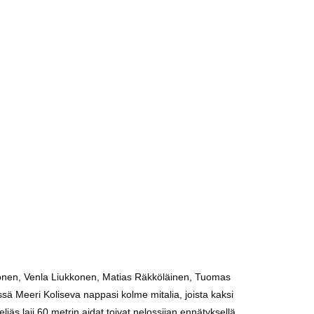
ttonen, Venla Liukkonen, Matias Räkköläinen, Tuomas
ssä Meeri Koliseva nappasi kolme mitalia, joista kaksi
jäs laji 60 metrin aidat toivat nelossijan ennätyksellä.