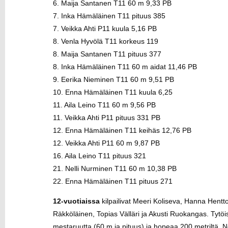
6. Maija Santanen T11 60 m 9,33 PB
7. Inka Hämäläinen T11 pituus 385
7. Veikka Ahti P11 kuula 5,16 PB
8. Venla Hyvölä T11 korkeus 119
8. Maija Santanen T11 pituus 377
8. Inka Hämäläinen T11 60 m aidat 11,46 PB
9. Eerika Nieminen T11 60 m 9,51 PB
10. Enna Hämäläinen T11 kuula 6,25
11. Aila Leino T11 60 m 9,56 PB
11. Veikka Ahti P11 pituus 331 PB
12. Enna Hämäläinen T11 keihäs 12,76 PB
12. Veikka Ahti P11 60 m 9,87 PB
16. Aila Leino T11 pituus 321
21. Nelli Nurminen T11 60 m 10,38 PB
22. Enna Hämäläinen T11 pituus 271
12-vuotiaissa
kilpailivat Meeri Koliseva, Hanna Hen
Räkköläinen, Topias Välläri ja Akusti Ruokangas. Tytöi
mestaruutta (60 m ja pituus) ja hopeaa 200 metriltä. Nel