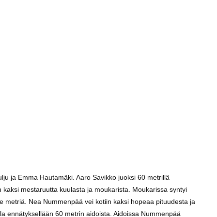
ju ja Emma Hautamäki. Aaro Savikko juoksi 60 metrillä
en kaksi mestaruutta kuulasta ja moukarista. Moukarissa syntyi
me metriä. Nea Nummenpää vei kotiin kaksi hopeaa pituudesta ja
della ennätyksellään 60 metrin aidoista. Aidoissa Nummenpää