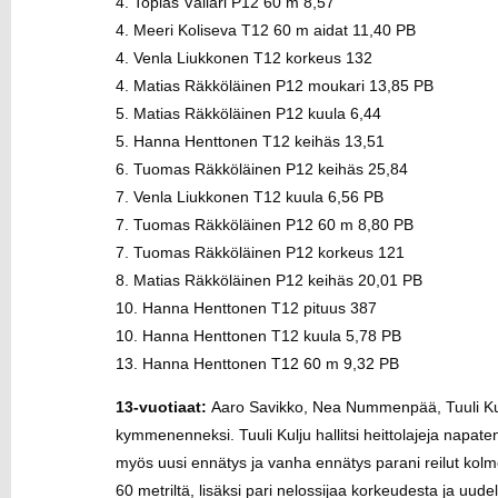
4. Topias Välläri P12 60 m 8,57
4. Meeri Koliseva T12 60 m aidat 11,40 PB
4. Venla Liukkonen T12 korkeus 132
4. Matias Räkköläinen P12 moukari 13,85 PB
5. Matias Räkköläinen P12 kuula 6,44
5. Hanna Henttonen T12 keihäs 13,51
6. Tuomas Räkköläinen P12 keihäs 25,84
7. Venla Liukkonen T12 kuula 6,56 PB
7. Tuomas Räkköläinen P12 60 m 8,80 PB
7. Tuomas Räkköläinen P12 korkeus 121
8. Matias Räkköläinen P12 keihäs 20,01 PB
10. Hanna Henttonen T12 pituus 387
10. Hanna Henttonen T12 kuula 5,78 PB
13. Hanna Henttonen T12 60 m 9,32 PB
13-vuotiaat:
Aaro Savikko, Nea Nummenpää, Tuuli Kul
kymmenenneksi. Tuuli Kulju hallitsi heittolajeja napat
myös uusi ennätys ja vanha ennätys parani reilut kol
60 metriltä, lisäksi pari nelossijaa korkeudesta ja uu