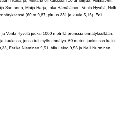
uurin ikäsarja. Mukana oli kaikkiaan 10 urheilijaa: Veikka Ahti,
ja Santanen, Maija Harju, Inka Hämäläinen, Venla Hyvölä, Nelli
a ennätyksensä (60 m 9,87; pituus 331 ja kuula 5,16). Eeli
 ja Venla Hyvölä juoksi 1000 metrillä pronssia ennätyksellään.
a kuulassa, jossa tuli myös ennätys. 60 metrin juoksussa kaikki
9,33, Eerika Nieminen 9,51, Aila Leino 9,56 ja Nelli Nurminen