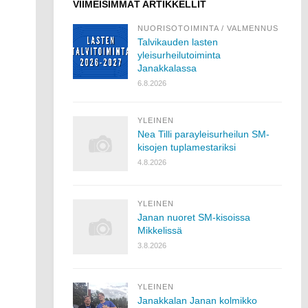
VIIMEISIMMÄT ARTIKKELLIT
NUORISOTOIMINTA
/
VALMENNUS
Talvikauden lasten
yleisurheilutoiminta
Janakkalassa
6.8.2026
YLEINEN
Nea Tilli parayleisurheilun SM-
kisojen tuplamestariksi
4.8.2026
YLEINEN
Janan nuoret SM-kisoissa
Mikkelissä
3.8.2026
YLEINEN
Janakkalan Janan kolmikko