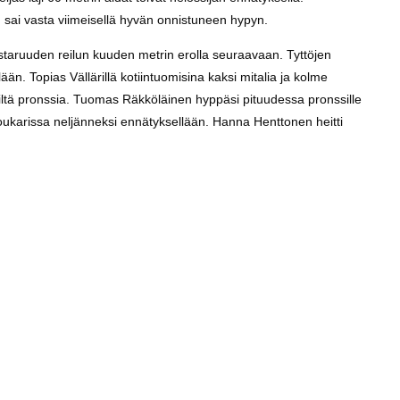
n sai vasta viimeisellä hyvän onnistuneen hypyn.
estaruuden reilun kuuden metrin erolla seuraavaan. Tyttöjen
än. Topias Vällärillä kotiintuomisina kaksi mitalia ja kolme
riltä pronssia. Tuomas Räkköläinen hyppäsi pituudessa pronssille
moukarissa neljänneksi ennätyksellään. Hanna Henttonen heitti