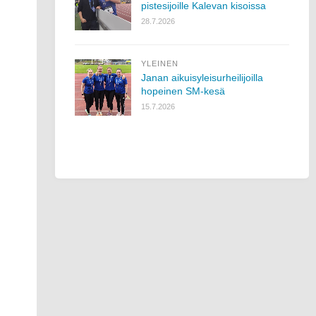
pistesijoille Kalevan kisoissa
28.7.2026
YLEINEN
Janan aikuisyleisurheilijoilla
hopeinen SM-kesä
15.7.2026