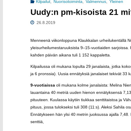
Kilpailut
,
Nuorisotoiminta
,
Valmennus
,
Yleinen
U
Uudy:n pm-kisoista 21 mit
26.8.2019
Menneenä viikonloppuna Klaukkalan urheilukentällä Nur
yleisurheilumestaruuksista 9–15-vuotiaiden sarjoissa. K
kahden päivän aikana tuli 1 152 kappaletta.
Kilpailussa oli mukana lopulta 29 janalaista, jotka kok
ja 6 pronssia). Uusia ennätyksiä janalaiset tekivät 33 k
9-vuotiaissa
oli mukana kolme janalaista: Melina Niem
lauantaina 40 metriä uuden hienon ennätyksensä 7,13 
pituuteen. Kuulassa käytiin tiukkaa senttitaistoa ja Vähät
pituus, jossa tulokseksi tuli 308 (11:s). Aleksi Sahila osa
Ennätykseen hän ylsi 40 metrin juoksussa ajalla 7,48. 
senttiä,