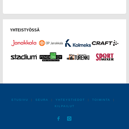
YHTEISTYÖSSÄ
ETUSIVU
|
SEURA
|
YHTEYSTIEDOT
|
TOIMINTA
|
KILPAILUT