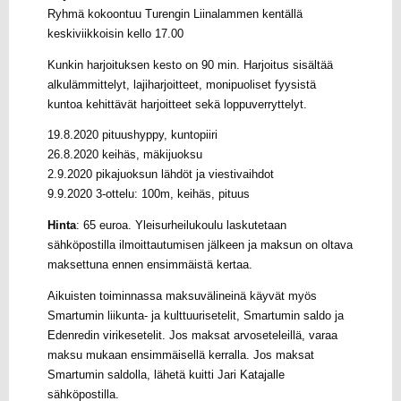
Ryhmä kokoontuu Turengin Liinalammen kentällä
keskiviikkoisin kello 17.00
Kunkin harjoituksen kesto on 90 min. Harjoitus sisältää
alkulämmittelyt, lajiharjoitteet, monipuoliset fyysistä
kuntoa kehittävät harjoitteet sekä loppuverryttelyt.
19.8.2020 pituushyppy, kuntopiiri
26.8.2020 keihäs, mäkijuoksu
2.9.2020 pikajuoksun lähdöt ja viestivaihdot
9.9.2020 3-ottelu: 100m, keihäs, pituus
Hinta
: 65 euroa. Yleisurheilukoulu laskutetaan
sähköpostilla ilmoittautumisen jälkeen ja maksun on oltava
maksettuna ennen ensimmäistä kertaa.
Aikuisten toiminnassa maksuvälineinä käyvät myös
Smartumin liikunta- ja kulttuurisetelit, Smartumin saldo ja
Edenredin virikesetelit. Jos maksat arvoseteleillä, varaa
maksu mukaan ensimmäisellä kerralla. Jos maksat
Smartumin saldolla, lähetä kuitti Jari Katajalle
sähköpostilla.