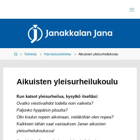
Skip
to
J
content
A
N
A
K
K
A
L
A
N
J
Home
Toiminta
Harrastustoiminta
Aikuisten yleisurheilukoulu
A
N
A
R
Y
Aikuisten yleisurheilukoulu
Y
L
E
I
S
U
Kun katsot yleisurheilua, kysytkö itseltäsi:
R
H
Ovatko viestivaihdot todella noin vaikeita?
E
I
L
Paljonko hyppäisin pituutta?
Olin koulun nopein aikoinaan, vieläköhän olen nopea?
U
Kaikkeen tähän saat vastauksen Janan aikuisten
yleisurheilukoulussa!