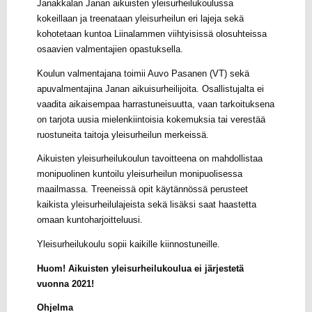
Janakkalan Janan aikuisten yleisurheilukoulussa
kokeillaan ja treenataan yleisurheilun eri lajeja sekä
kohotetaan kuntoa Liinalammen viihtyisissä olosuhteissa
osaavien valmentajien opastuksella.
Koulun valmentajana toimii Auvo Pasanen (VT) sekä
apuvalmentajina Janan aikuisurheilijoita. Osallistujalta ei
vaadita aikaisempaa harrastuneisuutta, vaan tarkoituksena
on tarjota uusia mielenkiintoisia kokemuksia tai verestää
ruostuneita taitoja yleisurheilun merkeissä.
Aikuisten yleisurheilukoulun tavoitteena on mahdollistaa
monipuolinen kuntoilu yleisurheilun monipuolisessa
maailmassa. Treeneissä opit käytännössä perusteet
kaikista yleisurheilulajeista sekä lisäksi saat haastetta
omaan kuntoharjoitteluusi.
Yleisurheilukoulu sopii kaikille kiinnostuneille.
Huom! Aikuisten yleisurheilukoulua ei järjestetä
vuonna 2021!
Ohjelma