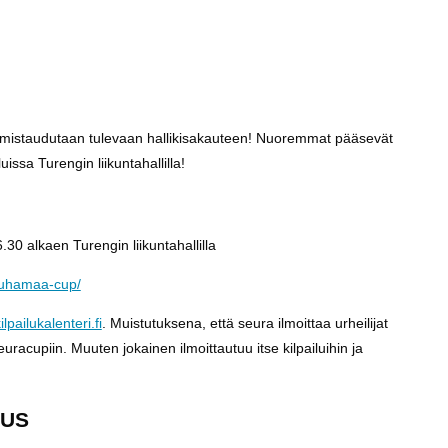
valmistaudutaan tulevaan hallikisakauteen! Nuoremmat pääsevät
sa Turengin liikuntahallilla!
30 alkaen Turengin liikuntahallilla
puuhamaa-cup/
lpailukalenteri.fi
. Muistutuksena, että seura ilmoittaa urheilijat
acupiin. Muuten jokainen ilmoittautuu itse kilpailuihin ja
TUS