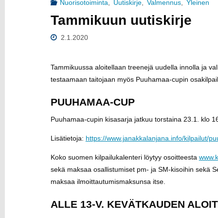
Nuorisotoiminta
,
Uutiskirje
,
Valmennus
,
Yleinen
U
Tammikuun uutiskirje
2.1.2020
Tammikuussa aloitellaan treenejä uudella innolla ja 
testaamaan taitojaan myös Puuhamaa-cupin osakilpailuis
PUUHAMAA-CUP
Puuhamaa-cupin kisasarja jatkuu torstaina 23.1. klo 16.
Lisätietoja:
https://www.janakkalanjana.info/kilpailut/
Koko suomen kilpailukalenteri löytyy osoitteesta
www.ki
sekä maksaa osallistumiset pm- ja SM-kisoihin sekä Seur
maksaa ilmoittautumismaksunsa itse.
ALLE 13-V. KEVÄTKAUDEN ALOI