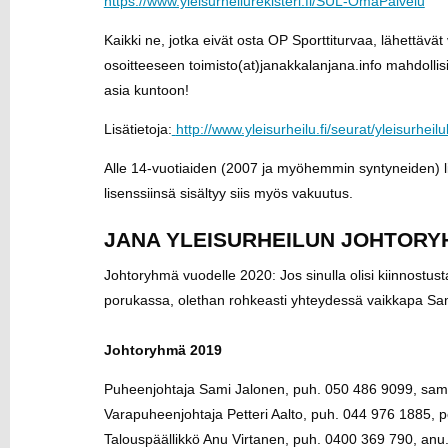
https://www.yleisurheilurekisteri.fi/SUL-OmaPalvelu
Kaikki ne, jotka eivät osta OP Sporttiturvaa, lähettäv
osoitteeseen toimisto(at)janakkalanjana.info mahdollisi
asia kuntoon!
Lisätietoja:
http://www.yleisurheilu.fi/seurat/yleisurheilu
Alle 14-vuotiaiden (2007 ja myöhemmin syntyneiden) lise
lisenssiinsä sisältyy siis myös vakuutus.
JANA YLEISURHEILUN JOHTORY
Johtoryhmä vuodelle 2020: Jos sinulla olisi kiinnostus
porukassa, olethan rohkeasti yhteydessä vaikkapa Sam
Johtoryhmä 2019
Puheenjohtaja Sami Jalonen, puh. 050 486 9099, sami
Varapuheenjohtaja Petteri Aalto, puh. 044 976 1885, pett
Talouspäällikkö Anu Virtanen, puh. 0400 369 790, anu.