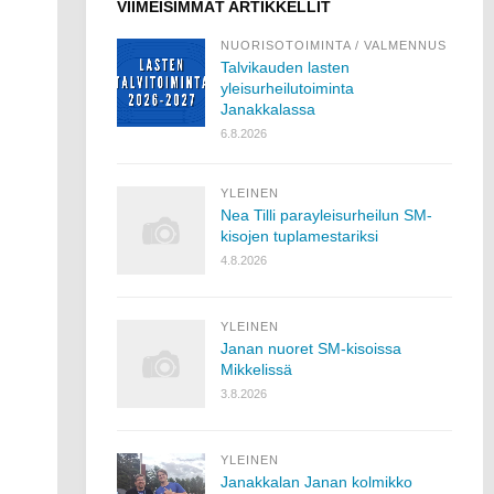
VIIMEISIMMÄT ARTIKKELLIT
NUORISOTOIMINTA
/
VALMENNUS
Talvikauden lasten
yleisurheilutoiminta
Janakkalassa
6.8.2026
YLEINEN
Nea Tilli parayleisurheilun SM-
kisojen tuplamestariksi
4.8.2026
YLEINEN
Janan nuoret SM-kisoissa
Mikkelissä
3.8.2026
YLEINEN
Janakkalan Janan kolmikko