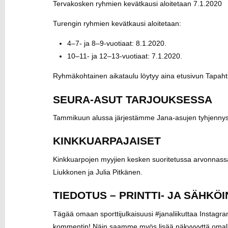
Tervakosken ryhmien kevätkausi aloitetaan
7.1.2020
Turengin ryhmien kevätkausi aloitetaan:
4–7- ja 8–9-vuotiaat
: 8.1.2020.
10–11- ja
12–13-vuotiaat
: 7.1.2020.
Ryhmäkohtainen aikataulu löytyy aina etusivun Tapahtu
SEURA-ASUT TARJOUKSESSA
Tammikuun alussa järjestämme Jana-asujen tyhjenny
KINKKUARPAJAISET
Kinkkuarpojen myyjien kesken suoritetussa arvonnassa 
Liukkonen ja Julia Pitkänen.
TIEDOTUS – PRINTTI- JA SÄHKÖ
Tägää omaan sporttijulkaisuusi #janaliikuttaa Instagra
kommentin! Näin saamme myös lisää näkyvyyttä omalle s