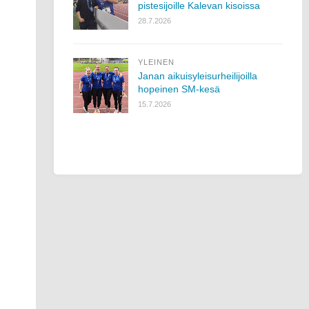
pistesijoille Kalevan kisoissa
28.7.2026
YLEINEN
Janan aikuisyleisurheilijoilla
hopeinen SM-kesä
15.7.2026