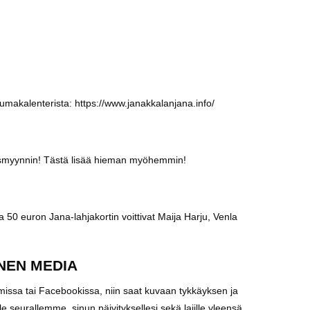
makalenterista: https://www.janakkalanjana.info/
smyynnin! Tästä lisää hieman myöhemmin!
50 euron Jana-lahjakortin voittivat Maija Harju, Venla
INEN MEDIA
missa tai Facebookissa, niin saat kuvaan tykkäyksen ja
eurallemme, sinun päivityksellesi sekä lajille yleensä.