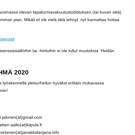
ät voimassa olevan tapaturmavakuutustodistuksen (tai kuvan siitä)
mman pian. Mikäli et ole vielä tätä tehnyt, nyt kannattaa hoitaa
lisenssit
nssisisältöihin tai -hintoihin ei ole tullut muutoksia. Heidän
HMÄ 2020
ta työskennellä yleisurheilun hyväksi erittäin mukavassa
iin!
.jalonen(at)gmail.com
eri.aalto(at)kiipula.fi
virtanen(at)janakkalanjana.info