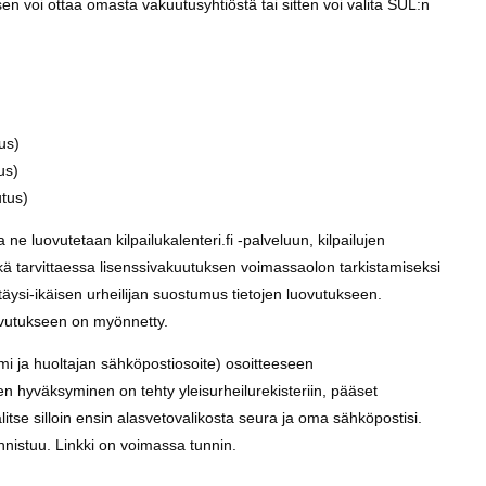
 voi ottaa omasta vakuutusyhtiöstä tai sitten voi valita SUL:n
us)
us)
tus)
a ne luovutetaan kilpailukalenteri.fi -palveluun, kilpailujen
 sekä tarvittaessa lisenssivakuutuksen voimassaolon tarkistamiseksi
täysi-ikäisen urheilijan suostumus tietojen luovutukseen.
luovutukseen on myönnetty.
nimi ja huoltajan sähköpostiosoite) osoitteeseen
en hyväksyminen on tehty yleisurheilurekisteriin, pääset
e silloin ensin alasvetovalikosta seura ja oma sähköpostisi.
nistuu. Linkki on voimassa tunnin.