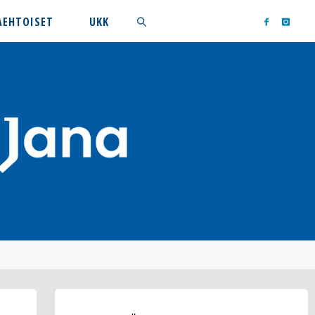
AEHTOISET
UKK
Search