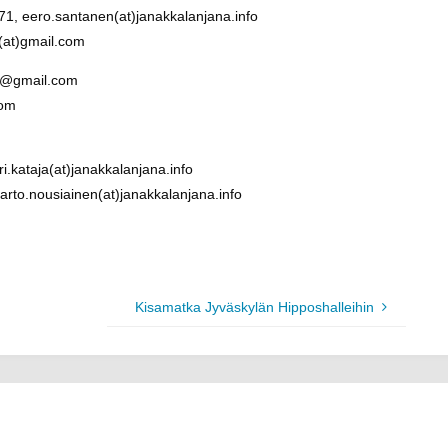
71, eero.santanen(at)janakkalanjana.info
a(at)gmail.com
er@gmail.com
com
i.kataja(at)janakkalanjana.info
arto.nousiainen(at)janakkalanjana.info
Kisamatka Jyväskylän Hipposhalleihin