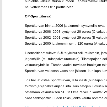
huolehtia vakuutusturva kuntoon. Tapaturmavakuutuksen
neuvotteleman OP Sporttiturvan.
OP-Sporttiturva:
Sporttiturvan hinnat 2006 ja aiemmin syntyneille ovat:
Sporttiturva 2006–2003-syntyneet 20 euroa (C-vakuut
Sporttiturva 2002–2001-syntyneet 29 euroa (B-vakuut
Sporttiturva 2000 ja aiemmin synt. 120 euroa (A-vakuu
Lisenssitiedot tulevat SUL:n yleisurheilurekisteriin, jost
järjestäjille (ml. tulospalvelutoteutus), Tilastopajaan
vakuutusyhtiölle. Tämän vuoksi tarvitaan huoltajan tai 
Sporttiturvan voi ostaa vasta sen jälkeen, kun lupa 
Jos haluat ostaa Sporttiturvan, laita viesti (huoltajan 
toimisto(at)janakkalanjana.info. Kun tietojen luovutuks
ostamaan vakuutuksen SUL:n OmaPalvelun kautta: Valits
Saat sähköpostiin uuden linkin, jonka kautta homma on