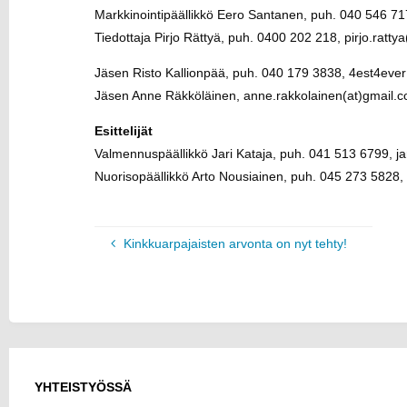
Markkinointipäällikkö Eero Santanen, puh. 040 546 71
Tiedottaja Pirjo Rättyä, puh. 0400 202 218, pirjo.ratty
Jäsen Risto Kallionpää, puh. 040 179 3838, 4est4ev
Jäsen Anne Räkköläinen, anne.rakkolainen(at)gmail.
Esittelijät
Valmennuspäällikkö Jari Kataja, puh. 041 513 6799, jar
Nuorisopäällikkö Arto Nousiainen, puh. 045 273 5828, 
Kinkkuarpajaisten arvonta on nyt tehty!
YHTEISTYÖSSÄ