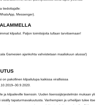
 tiedottajalle:
8 (WhatsApp, Messenger).
INALAMMELLA
mat kilpailut. Paljon toimitsijoita tullaan tarvitsemaan!
ala Gamesien ajankohta vahvistetaan maaliskuun alussa!)
UUTUS
 on pakollinen kilpailulupa kaikissa virallisissa
n 1.10.2019–30.9.2020.
le ja kilpaileville lisenssin. Uuden lisenssijärjestelmän mukaan yli
 sisälly tapaturmavakuutusta. Vanhempien ja urheilijan tulee itse