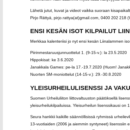
Lähetä jutut, kuvat ja videot vaikka suoraan kisapaikalta
Pirjo Rättyä, pirjo.rattya(at)gmail.com, 0400 202 21
ENSI KESÄN ISOT KILPAILUT LI
Merkkaa kalenteriisi jo nyt ensi kesän Liinalammen isoim
Piirinmestaruusjunnuottelut 1. (9-15-v.): la 23.5.2020
Hippokisat: ke 3.6.2020
Janakkala Games: pe-la 17.-19.7.2020
(Huom! Janakk
Nuorten SM-moniottelut (14-15-v.): 29.-30.8.2020
YLEISURHEILULISENSSI JA VAK
Suomen Urheiluliiton liittovaltuuston päätöksellä lisenssi
yleisurheilukilpailuissa. Yleisurheilun lisenssikausi o
Seura hankkii kaikille säännöllisissä ryhmissä urheilevil
13-vuotiaiden (2006 ja aiemmin syntyneet) lisenssiin ei