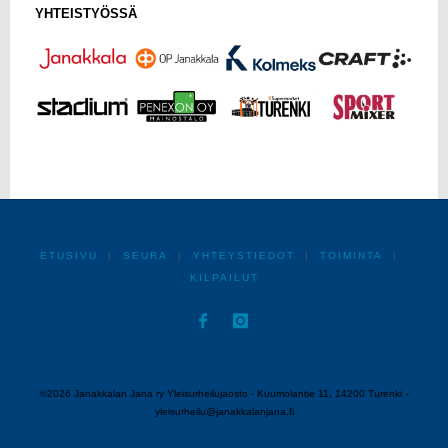
YHTEISTYÖSSÄ
ETUSIVU
|
SEURA
|
YHTEYSTIEDOT
|
TOIMINTA
|
KILPAILUT
©2026 Janakkalan Jana ry Yleisurheilujaosto - Kuumolantie 11, 14200 Turenki -
yleisurheilu@janakkalanjana.fi