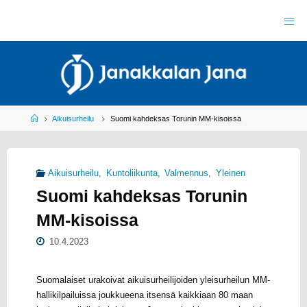
Skip
to
J
content
A
N
A
K
K
A
L
A
N
J
Home
Aikuisurheilu
Suomi kahdeksas Torunin MM-kisoissa
A
N
A
R
Y
Aikuisurheilu
,
Kuntoliikunta
,
Valmennus
,
Yleinen
Y
L
Suomi kahdeksas Torunin
E
I
S
U
MM-kisoissa
R
H
E
I
L
10.4.2023
U
Suomalaiset urakoivat aikuisurheilijoiden yleisurheilun MM-
hallikilpailuissa joukkueena itsensä kaikkiaan 80 maan