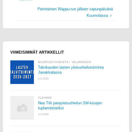
Perinteinen Wappu-run jälleen vapunpäivänä
Kuumolassa
VIIMEISIMMÄT ARTIKKELLIT
NUORISOTOIMINTA
/
VALMENNUS
Talvikauden lasten yleisurheilutoiminta
Janakkalassa
6.8.2026
YLEINEN
Nea Tilli parayleisurheilun SM-kisojen
tuplamestariksi
4.8.2026