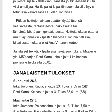
joukosta sijalle kahdeksan. Janasta joukkueeseen kuului
viisi urheilijaa. Hallikilpailut kilpailtiin suomalaisille hyvin
totutussa kevätsäässä Puolan Torunissa.
– Pitkien heittojen aikaan saattoi löytää itsensä
vesisateesta, räntäsateesta, pakkasesta tai
lämpimähköstä auringonpaisteesta. Heittoja lukuun ottama
muut lajit onneksi kilpailtiin hienossa Torunin hallissa,
kilpailussa mukana ollut Anu Virtanen kertoo.
Janalaiset tekivät kilpailuissa hyviä suorituksia. Mitaleille
ylsi M50-sarjan Petri Satto, joka sijoittui keihäässä
pronssille tuloksella 53,01.
JANALAISTEN TULOKSET
Sunnuntai 26.3.
Inka Juvonen: Kuula, sijoitus 13. Tulos 7,55 m (SB)
Petri Satto: Keihäs, sijoitus 3. Tulos 53,01 m (SB)
Maanantai 27.3.
Inka Juvonen: Painonheitto, sijoitus 13. Tulos 7,50 m
Anu Virtanen: Painonheitto, sijoitus 9. Tulos 9,91 m (SB)