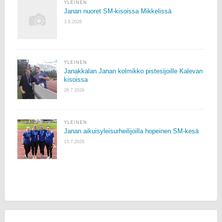
YLEINEN
Janan nuoret SM-kisoissa Mikkelissä
3.8.2026
YLEINEN
Janakkalan Janan kolmikko pistesijoille Kalevan
kisoissa
28.7.2026
YLEINEN
Janan aikuisyleisurheilijoilla hopeinen SM-kesä
15.7.2026