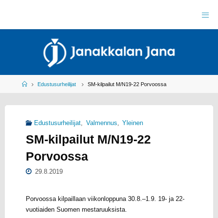
Skip
to
J
content
A
N
A
K
K
A
L
A
N
J
Home
Edustusurheilijat
SM-kilpailut M/N19-22 Porvoossa
A
N
A
R
Y
Edustusurheilijat
,
Valmennus
,
Yleinen
Y
L
SM-kilpailut M/N19-22
E
I
S
U
Porvoossa
R
H
E
I
L
29.8.2019
U
Porvoossa kilpaillaan viikonloppuna 30.8.–1.9. 19- ja 22-
vuotiaiden Suomen mestaruuksista.