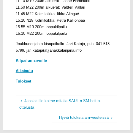
11.10 M19 200m alkuerät: Lasse Hämelahti
11.50 M22 200m alkuerät: Valtteri Välläri
11.45 M22 Kolmiloikka: Iikka Alingué
15.10 N19 Kolmiloikka: Petra Kallionpää
15.55 M19 200m loppukilpailu
16.10 M22 200m loppukilpailu
Joukkueenjohto kisapaikalla: Jari Kataja, puh. 041 513
6799, jari.kataja(at)janakkalanjana.info
Kilpailun sivuille
Aikataulu
Tulokset
Janalaisille kolme mitalia SAUL:n SM-heitto-
ottelusta
Hyviä tuloksia am-viesteissä