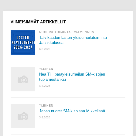
VIIMEISIMMÄT ARTIKKELLIT
NUORISOTOIMINTA
/
VALMENNUS
Talvikauden lasten yleisurheilutoiminta
Janakkalassa
6.8.2026
YLEINEN
Nea Tilli parayleisurheilun SM-kisojen
tuplamestariksi
4.8.2026
YLEINEN
Janan nuoret SM-kisoissa Mikkelissä
3.8.2026