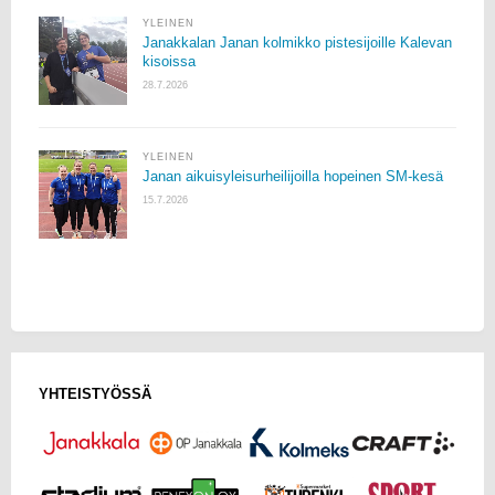
YLEINEN
Janakkalan Janan kolmikko pistesijoille Kalevan
kisoissa
28.7.2026
YLEINEN
Janan aikuisyleisurheilijoilla hopeinen SM-kesä
15.7.2026
YHTEISTYÖSSÄ