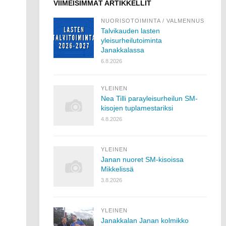
VIIMEISIMMÄT ARTIKKELLIT
NUORISOTOIMINTA
/
VALMENNUS
Talvikauden lasten
yleisurheilutoiminta
Janakkalassa
6.8.2026
YLEINEN
Nea Tilli parayleisurheilun SM-
kisojen tuplamestariksi
4.8.2026
YLEINEN
Janan nuoret SM-kisoissa
Mikkelissä
3.8.2026
YLEINEN
Janakkalan Janan kolmikko