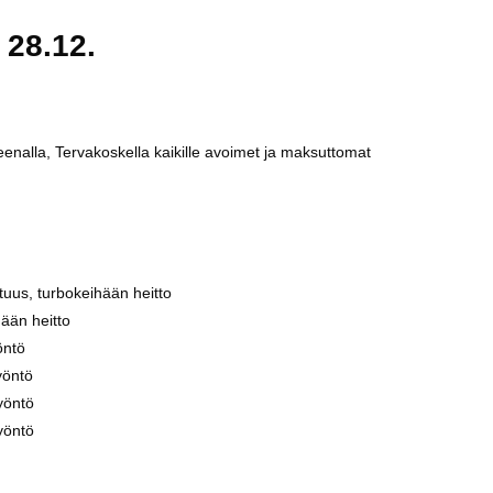
 28.12.
eenalla, Tervakoskella kaikille avoimet ja maksuttomat
uus, turbokeihään heitto
ään heitto
öntö
yöntö
yöntö
yöntö