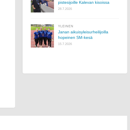
pistesijoille Kalevan kisoissa
28.7.2026
YLEINEN
Janan aikuisyleisurheilijoilla
hopeinen SM-kesä
15.7.2026