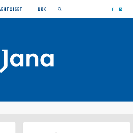
AEHTOISET
UKK
Search