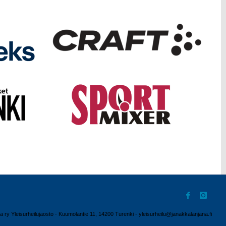
ry Yleisurheilujaosto - Kuumolantie 11, 14200 Turenki - yleisurheilu@janakkalanjana.fi