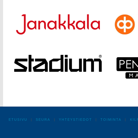
ETUSIVU
|
SEURA
|
YHTEYSTIEDOT
|
TOIMINTA
|
KIL