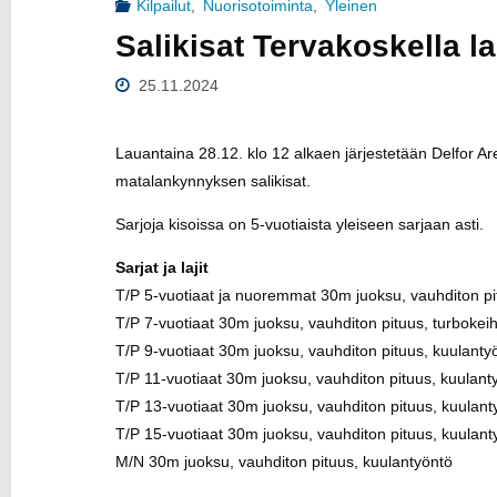
Kilpailut
,
Nuorisotoiminta
,
Yleinen
U
Salikisat Tervakoskella la
25.11.2024
Lauantaina 28.12. klo 12 alkaen järjestetään Delfor Ar
matalankynnyksen salikisat.
Sarjoja kisoissa on 5-vuotiaista yleiseen sarjaan asti.
Sarjat ja lajit
T/P 5-vuotiaat ja nuoremmat 30m juoksu, vauhditon pit
T/P 7-vuotiaat 30m juoksu, vauhditon pituus, turbokeih
T/P 9-vuotiaat 30m juoksu, vauhditon pituus, kuulanty
T/P 11-vuotiaat 30m juoksu, vauhditon pituus, kuulant
T/P 13-vuotiaat 30m juoksu, vauhditon pituus, kuulant
T/P 15-vuotiaat 30m juoksu, vauhditon pituus, kuulant
M/N 30m juoksu, vauhditon pituus, kuulantyöntö