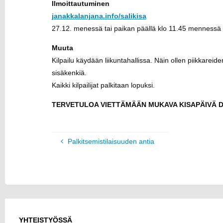
Ilmoittautuminen
janakkalanjana.info/salikisa
27.12. menessä tai paikan päällä klo 11.45 mennessä
Muuta
Kilpailu käydään liikuntahallissa. Näin ollen piikkareid
sisäkenkiä.
Kaikki kilpailijat palkitaan lopuksi.
TERVETULOA VIETTÄMÄÄN MUKAVA KISAPÄIVÄ D
Palkitsemistilaisuuden antia
YHTEISTYÖSSÄ