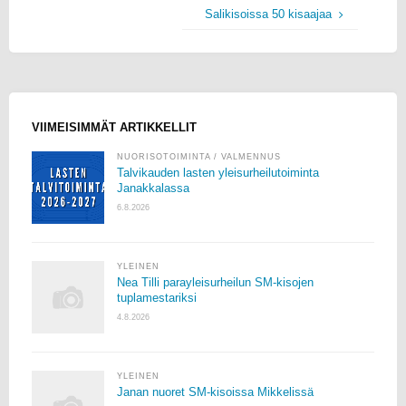
Salikisoissa 50 kisaajaa
VIIMEISIMMÄT ARTIKKELLIT
NUORISOTOIMINTA
/
VALMENNUS
Talvikauden lasten yleisurheilutoiminta
Janakkalassa
6.8.2026
YLEINEN
Nea Tilli parayleisurheilun SM-kisojen
tuplamestariksi
4.8.2026
YLEINEN
Janan nuoret SM-kisoissa Mikkelissä