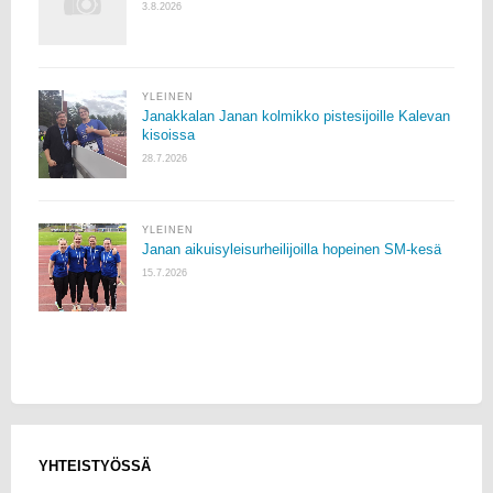
3.8.2026
YLEINEN
Janakkalan Janan kolmikko pistesijoille Kalevan
kisoissa
28.7.2026
YLEINEN
Janan aikuisyleisurheilijoilla hopeinen SM-kesä
15.7.2026
YHTEISTYÖSSÄ