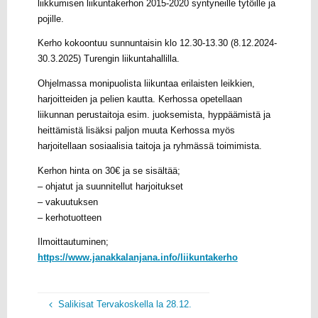
liikkumisen liikuntakerhon 2015-2020 syntyneille tytöille ja
pojille.
Kerho kokoontuu sunnuntaisin klo 12.30-13.30 (8.12.2024-
30.3.2025) Turengin liikuntahallilla.
Ohjelmassa monipuolista liikuntaa erilaisten leikkien,
harjoitteiden ja pelien kautta. Kerhossa opetellaan
liikunnan perustaitoja esim. juoksemista, hyppäämistä ja
heittämistä lisäksi paljon muuta Kerhossa myös
harjoitellaan sosiaalisia taitoja ja ryhmässä toimimista.
Kerhon hinta on 30€ ja se sisältää;
– ohjatut ja suunnitellut harjoitukset
– vakuutuksen
– kerhotuotteen
Ilmoittautuminen;
https://www.janakkalanjana.info/liikuntakerho
Salikisat Tervakoskella la 28.12.