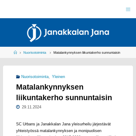
Skip
to
J
content
A
N
A
K
K
A
L
A
N
J
Home
Nuorisotoiminta
Matalankynnyksen liikuntakerho sunnuntaisin
A
N
A
R
Y
Nuorisotoiminta
,
Yleinen
Y
L
Matalankynnyksen
E
I
S
U
liikuntakerho sunnuntaisin
R
H
E
I
L
29.11.2024
U
SC Urbans ja Janakkalan Jana yleisurheilu järjestävät
yhteistyössä matalankynnyksen ja monipuolisen