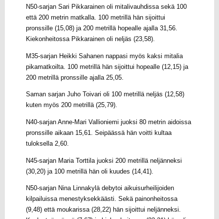
N50-sarjan Sari Pikkarainen oli mitalivauhdissa sekä 100
että 200 metrin matkalla. 100 metrillä hän sijoittui
pronssille (15,08) ja 200 metrillä hopealle ajalla 31,56.
Kiekonheitossa Pikkarainen oli neljäs (23,58).
M35-sarjan Heikki Sahanen nappasi myös kaksi mitalia
pikamatkoilta. 100 metrillä hän sijoittui hopealle (12,15) ja
200 metrillä pronssille ajalla 25,05.
Saman sarjan Juho Toivari oli 100 metrillä neljäs (12,58)
kuten myös 200 metrillä (25,79).
N40-sarjan Anne-Mari Vallioniemi juoksi 80 metrin aidoissa
pronssille aikaan 15,61. Seipäässä hän voitti kultaa
tuloksella 2,60.
N45-sarjan Maria Torttila juoksi 200 metrillä neljänneksi
(30,20) ja 100 metrillä hän oli kuudes (14,41).
N50-sarjan Nina Linnakylä debytoi aikuisurheilijoiden
kilpailuissa menestyksekkäästi. Sekä painonheitossa
(9,48) että moukarissa (28,22) hän sijoittui neljänneksi.