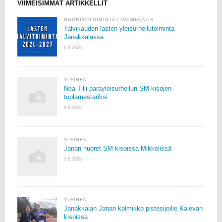
VIIMEISIMMÄT ARTIKKELLIT
NUORISOTOIMINTA
/
VALMENNUS
Talvikauden lasten yleisurheilutoiminta
Janakkalassa
6.8.2026
YLEINEN
Nea Tilli parayleisurheilun SM-kisojen
tuplamestariksi
4.8.2026
YLEINEN
Janan nuoret SM-kisoissa Mikkelissä
3.8.2026
YLEINEN
Janakkalan Janan kolmikko pistesijoille Kalevan
kisoissa