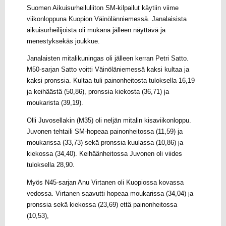
Suomen Aikuisurheiluliiton SM-kilpailut käytiin viime
viikonloppuna Kuopion Väinölänniemessä. Janalaisista
aikuisurheilijoista oli mukana jälleen näyttävä ja
menestyksekäs joukkue.
Janalaisten mitalikuningas oli jälleen kerran Petri Satto.
M50-sarjan Satto voitti Väinöläniemessä kaksi kultaa ja
kaksi pronssia. Kultaa tuli painonheitosta tuloksella 16,19
ja keihäästä (50,86), pronssia kiekosta (36,71) ja
moukarista (39,19).
Olli Juvosellakin (M35) oli neljän mitalin kisaviikonloppu.
Juvonen tehtaili SM-hopeaa painonheitossa (11,59) ja
moukarissa (33,73) sekä pronssia kuulassa (10,86) ja
kiekossa (34,40). Keihäänheitossa Juvonen oli viides
tuloksella 28,90.
Myös N45-sarjan Anu Virtanen oli Kuopiossa kovassa
vedossa. Virtanen saavutti hopeaa moukarissa (34,04) ja
pronssia sekä kiekossa (23,69) että painonheitossa
(10,53),