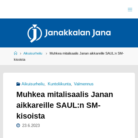
Skip
to
J
content
A
N
A
K
K
A
L
A
N
J
Home
Aikuisurheilu
Muhkea mitalisaalis Janan aikkareille SAUL:n SM-
A
N
kisoista
A
R
Y
Y
L
Aikuisurheilu
,
Kuntoliikunta
,
Valmennus
E
I
Muhkea mitalisaalis Janan
S
U
R
H
aikkareille SAUL:n SM-
E
I
L
kisoista
U
23.6.2023