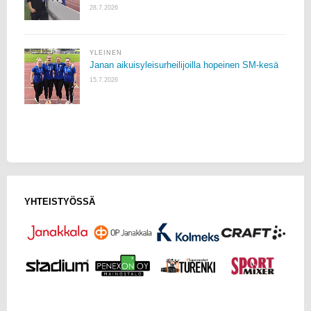
28.7.2026
YLEINEN
Janan aikuisyleisurheilijoilla hopeinen SM-kesä
15.7.2026
YHTEISTYÖSSÄ