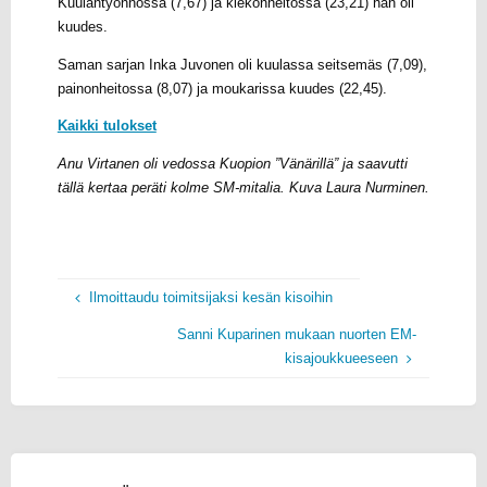
Kuulantyönnössä (7,67) ja kiekonheitossa (23,21) hän oli
kuudes.
Saman sarjan Inka Juvonen oli kuulassa seitsemäs (7,09),
painonheitossa (8,07) ja moukarissa kuudes (22,45).
Kaikki tulokset
Anu Virtanen oli vedossa Kuopion ”Vänärillä” ja saavutti
tällä kertaa peräti kolme SM-mitalia. Kuva Laura Nurminen.
Ilmoittaudu toimitsijaksi kesän kisoihin
Sanni Kuparinen mukaan nuorten EM-
kisajoukkueeseen