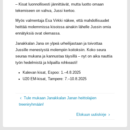
– Kisat luonnollisesti jännittävät, mutta luotto omaan
tekemiseen on vahva, Jussi kertoo.
Myös valmentaja Esa Virkki näkee, että mahdollisuudet
heittää molemmissa kisoissa ainakin lähelle Jussin omia
ennätyksiä ovat olemassa.
Janakkalan Jana on ylpeä urheilijastaan ja toivottaa
Jussille menestystä molempiin koitoksiin. Koko seura
seuraa mukana ja kannustaa täysillä – nyt on aika nauttia
työn hedelmistä ja kilpailla rohkeasti!
Kalevan kisat, Espoo: 1.–4.8.2025
U20 EM-kisat, Tampere: 7.–10.8.2025
Tule mukaan Janakkalan Janan heittolajien
treeniryhmään!
Elokuun uutiskirje