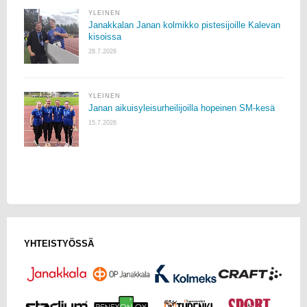
YLEINEN
Janakkalan Janan kolmikko pistesijoille Kalevan
kisoissa
28.7.2026
YLEINEN
Janan aikuisyleisurheilijoilla hopeinen SM-kesä
15.7.2026
YHTEISTYÖSSÄ