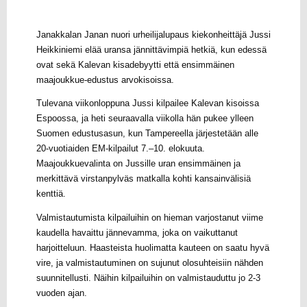
Janakkalan Janan nuori urheilijalupaus kiekonheittäjä Jussi
Heikkiniemi elää uransa jännittävimpiä hetkiä, kun edessä
ovat sekä Kalevan kisadebyytti että ensimmäinen
maajoukkue-edustus arvokisoissa.
Tulevana viikonloppuna Jussi kilpailee Kalevan kisoissa
Espoossa, ja heti seuraavalla viikolla hän pukee ylleen
Suomen edustusasun, kun Tampereella järjestetään alle
20-vuotiaiden EM-kilpailut 7.–10. elokuuta.
Maajoukkuevalinta on Jussille uran ensimmäinen ja
merkittävä virstanpylväs matkalla kohti kansainvälisiä
kenttiä.
Valmistautumista kilpailuihin on hieman varjostanut viime
kaudella havaittu jännevamma, joka on vaikuttanut
harjoitteluun. Haasteista huolimatta kauteen on saatu hyvä
vire, ja valmistautuminen on sujunut olosuhteisiin nähden
suunnitellusti. Näihin kilpailuihin on valmistauduttu jo 2-3
vuoden ajan.