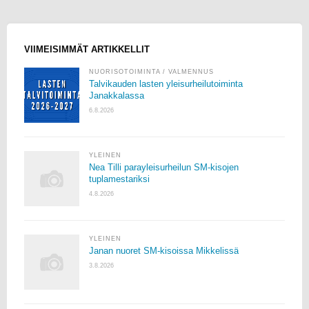
VIIMEISIMMÄT ARTIKKELLIT
NUORISOTOIMINTA
/
VALMENNUS
Talvikauden lasten yleisurheilutoiminta
Janakkalassa
6.8.2026
YLEINEN
Nea Tilli parayleisurheilun SM-kisojen
tuplamestariksi
4.8.2026
YLEINEN
Janan nuoret SM-kisoissa Mikkelissä
3.8.2026