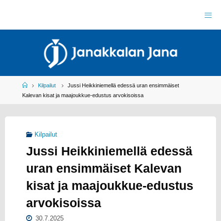
Skip
to
J
content
A
N
A
K
K
A
L
A
N
J
Home
Kilpailut
Jussi Heikkiniemellä edessä uran ensimmäiset
A
N
Kalevan kisat ja maajoukkue-edustus arvokisoissa
A
R
Y
Y
L
Kilpailut
E
I
Jussi Heikkiniemellä edessä
S
U
R
H
uran ensimmäiset Kalevan
E
I
L
kisat ja maajoukkue-edustus
U
arvokisoissa
30.7.2025