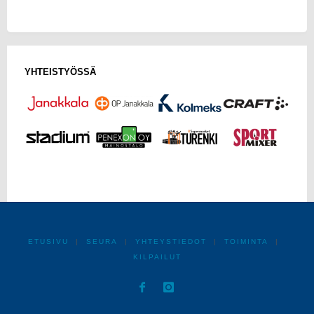
YHTEISTYÖSSÄ
ETUSIVU
|
SEURA
|
YHTEYSTIEDOT
|
TOIMINTA
|
KILPAILUT