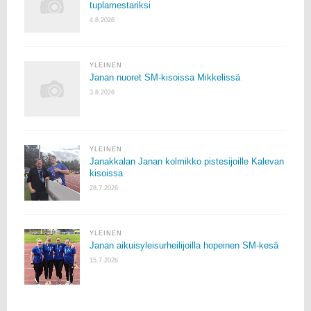
tuplamestariksi
4.8.2026
YLEINEN
Janan nuoret SM-kisoissa Mikkelissä
3.8.2026
YLEINEN
Janakkalan Janan kolmikko pistesijoille Kalevan
kisoissa
28.7.2026
YLEINEN
Janan aikuisyleisurheilijoilla hopeinen SM-kesä
15.7.2026