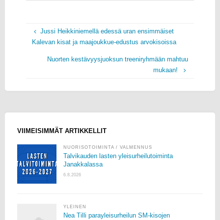
Jussi Heikkiniemellä edessä uran ensimmäiset
Kalevan kisat ja maajoukkue-edustus arvokisoissa
Nuorten kestävyysjuoksun treeniryhmään mahtuu
mukaan!
VIIMEISIMMÄT ARTIKKELLIT
NUORISOTOIMINTA
/
VALMENNUS
Talvikauden lasten yleisurheilutoiminta
Janakkalassa
6.8.2026
YLEINEN
Nea Tilli parayleisurheilun SM-kisojen