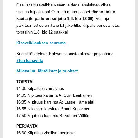
Osallistu kisaveikkaukseen ja tiedä janalaisten oikea
sijoitus kilpailussa! Osallistumaan pääset
tämän linkin
kautta (kilpailu on suljettu 1.8. klo 12.00)
. Voittaja
palkitaan 50 euron Jana-lahjakortilla. Kilpailu voi osallistua
torstaihin 1.8. klo 12 saakka!
Kisaveikkauksen seuranta
Suorat lähetykset Kalevan kisoista alkavat perjantaina
Ylen kanavilla
.
Aikataulut, lähtölistat ja tulokset
TORSTAI
14:00 Kilpailupäivän avaus
14:05 N pituus karsinta A: Suvi Eerikäinen
16:35 M pituus karsinta A: Lasse Hämelahti
16:55 N kiekko karsinta: Sanni Kuparinen
17:50 M pituus karsinta B: Valtteri Välläri
PERJANTAI
16:30 Kilpailun viralliset avajaiset