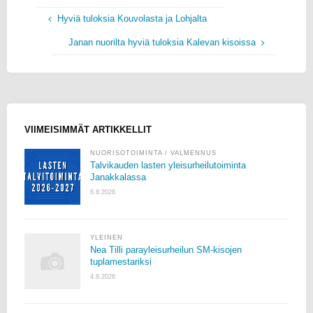
Hyviä tuloksia Kouvolasta ja Lohjalta
Janan nuorilta hyviä tuloksia Kalevan kisoissa
VIIMEISIMMÄT ARTIKKELLIT
NUORISOTOIMINTA
/
VALMENNUS
Talvikauden lasten yleisurheilutoiminta
Janakkalassa
6.8.2026
YLEINEN
Nea Tilli parayleisurheilun SM-kisojen
tuplamestariksi
4.8.2026