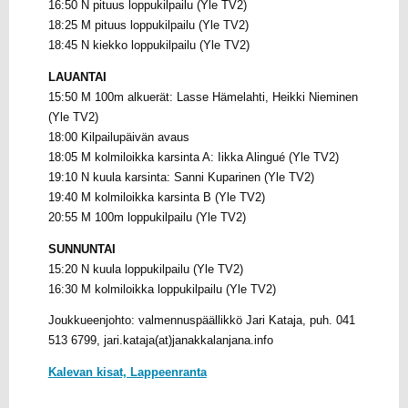
16:50 N pituus loppukilpailu (Yle TV2)
18:25 M pituus loppukilpailu (Yle TV2)
18:45 N kiekko loppukilpailu (Yle TV2)
LAUANTAI
15:50 M 100m alkuerät: Lasse Hämelahti, Heikki Nieminen
(Yle TV2)
18:00 Kilpailupäivän avaus
18:05 M kolmiloikka karsinta A: Iikka Alingué (Yle TV2)
19:10 N kuula karsinta: Sanni Kuparinen (Yle TV2)
19:40 M kolmiloikka karsinta B (Yle TV2)
20:55 M 100m loppukilpailu (Yle TV2)
SUNNUNTAI
15:20 N kuula loppukilpailu (Yle TV2)
16:30 M kolmiloikka loppukilpailu (Yle TV2)
Joukkueenjohto: valmennuspäällikkö Jari Kataja, puh. 041
513 6799, jari.kataja(at)janakkalanjana.info
Kalevan kisat, Lappeenranta