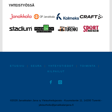
YHTEISTYÖSSÄ
ETUSIVU
|
SEURA
|
YHTEYSTIEDOT
|
TOIMINTA
|
KILPAILUT
©2026 Janakkalan Jana ry Yleisurheilujaosto - Kuumolantie 11, 14200 Turenki -
yleisurheilu@janakkalanjana.fi