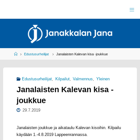
Skip
to
J
content
A
N
A
K
K
A
L
A
N
J
Home
Edustusurheilijat
Janalaisten Kalevan kisa -joukkue
A
N
A
R
Y
Edustusurheilijat
,
Kilpailut
,
Valmennus
,
Yleinen
Y
L
Janalaisten Kalevan kisa -
E
I
S
U
joukkue
R
H
E
I
L
29.7.2019
U
Janalaisten joukkue ja aikataulu Kalevan kisoihin. Kilpailu
käydään 1.-4.8.2019 Lappeenrannassa.