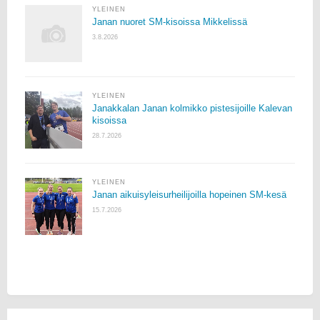
YLEINEN
Janan nuoret SM-kisoissa Mikkelissä
3.8.2026
YLEINEN
Janakkalan Janan kolmikko pistesijoille Kalevan
kisoissa
28.7.2026
YLEINEN
Janan aikuisyleisurheilijoilla hopeinen SM-kesä
15.7.2026