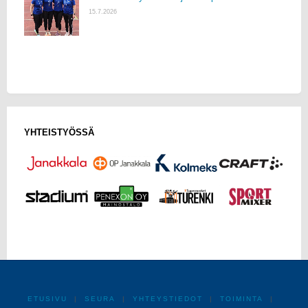
15.7.2026
YHTEISTYÖSSÄ
ETUSIVU
|
SEURA
|
YHTEYSTIEDOT
|
TOIMINTA
|