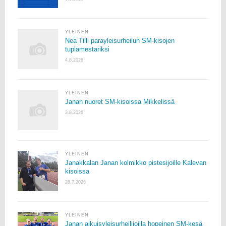
YLEINEN
Nea Tilli parayleisurheilun SM-kisojen
tuplamestariksi
4.8.2026
YLEINEN
Janan nuoret SM-kisoissa Mikkelissä
3.8.2026
YLEINEN
Janakkalan Janan kolmikko pistesijoille Kalevan
kisoissa
28.7.2026
YLEINEN
Janan aikuisyleisurheilijoilla hopeinen SM-kesä