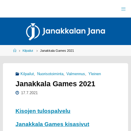
Skip
to
J
content
A
N
A
K
K
A
L
A
N
J
Home
Kilpailut
Janakkala Games 2021
A
N
A
R
Y
Kilpailut
,
Nuorisotoiminta
,
Valmennus
,
Yleinen
Y
L
Janakkala Games 2021
E
I
S
U
17.7.2021
R
H
E
I
L
U
Kisojen tulospalvelu
Janakkala Games kisasivut