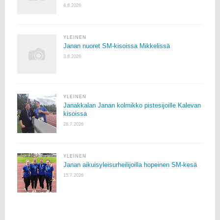
4.8.2026
YLEINEN
Janan nuoret SM-kisoissa Mikkelissä
3.8.2026
YLEINEN
Janakkalan Janan kolmikko pistesijoille Kalevan
kisoissa
28.7.2026
YLEINEN
Janan aikuisyleisurheilijoilla hopeinen SM-kesä
15.7.2026