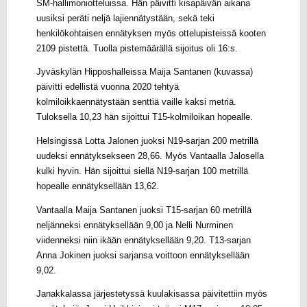
SM-hallimoniotteluissa. Hän päivitti kisapäivän aikana
uusiksi peräti neljä lajiennätystään, sekä teki
henkilökohtaisen ennätyksen myös ottelupisteissä kooten
2109 pistettä. Tuolla pistemäärällä sijoitus oli 16:s.
Jyväskylän Hipposhalleissa Maija Santanen (kuvassa)
päivitti edellistä vuonna 2020 tehtyä
kolmiloikkaennätystään senttiä vaille kaksi metriä.
Tuloksella 10,23 hän sijoittui T15-kolmiloikan hopealle.
Helsingissä Lotta Jalonen juoksi N19-sarjan 200 metrillä
uudeksi ennätyksekseen 28,66. Myös Vantaalla Jalosella
kulki hyvin. Hän sijoittui siellä N19-sarjan 100 metrillä
hopealle ennätyksellään 13,62.
Vantaalla Maija Santanen juoksi T15-sarjan 60 metrillä
neljänneksi ennätyksellään 9,00 ja Nelli Nurminen
viidenneksi niin ikään ennätyksellään 9,20. T13-sarjan
Anna Jokinen juoksi sarjansa voittoon ennätyksellään
9,02.
Janakkalassa järjestetyssä kuulakisassa päivitettiin myös