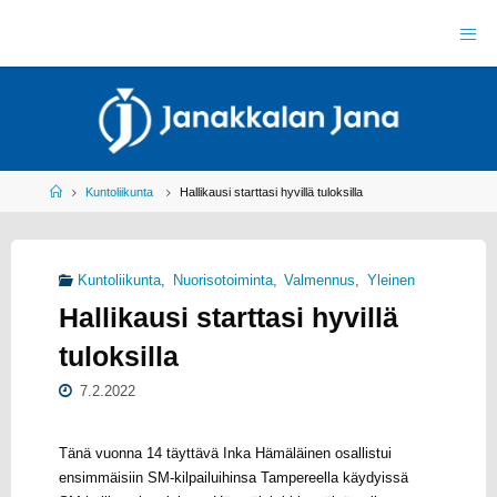
Skip
to
J
content
A
N
A
K
K
A
L
A
N
J
Home
Kuntoliikunta
Hallikausi starttasi hyvillä tuloksilla
A
N
A
R
Y
Kuntoliikunta
,
Nuorisotoiminta
,
Valmennus
,
Yleinen
Y
L
Hallikausi starttasi hyvillä
E
I
S
U
tuloksilla
R
H
E
I
L
7.2.2022
U
Tänä vuonna 14 täyttävä Inka Hämäläinen osallistui
ensimmäisiin SM-kilpailuihinsa Tampereella käydyissä