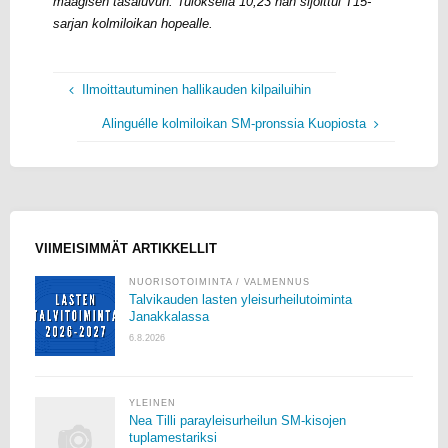
maagisen tasaluvun. Tuloksella 10,23 hän sijoittui T15-
sarjan kolmiloikan hopealle.
Ilmoittautuminen hallikauden kilpailuihin
Alinguélle kolmiloikan SM-pronssia Kuopiosta
VIIMEISIMMÄT ARTIKKELLIT
NUORISOTOIMINTA
/
VALMENNUS
Talvikauden lasten yleisurheilutoiminta
Janakkalassa
6.8.2026
YLEINEN
Nea Tilli parayleisurheilun SM-kisojen
tuplamestariksi