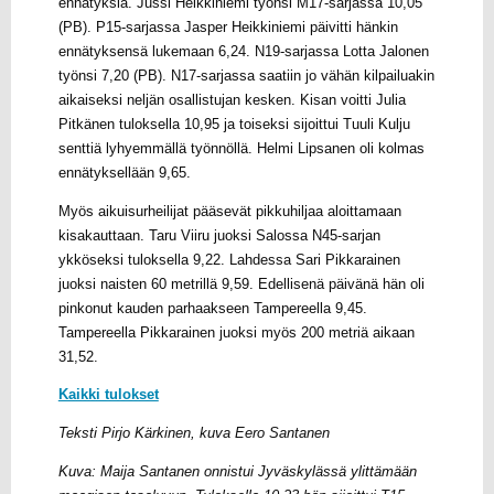
ennätyksiä. Jussi Heikkiniemi työnsi M17-sarjassa 10,05
(PB). P15-sarjassa Jasper Heikkiniemi päivitti hänkin
ennätyksensä lukemaan 6,24. N19-sarjassa Lotta Jalonen
työnsi 7,20 (PB). N17-sarjassa saatiin jo vähän kilpailuakin
aikaiseksi neljän osallistujan kesken. Kisan voitti Julia
Pitkänen tuloksella 10,95 ja toiseksi sijoittui Tuuli Kulju
senttiä lyhyemmällä työnnöllä. Helmi Lipsanen oli kolmas
ennätyksellään 9,65.
Myös aikuisurheilijat pääsevät pikkuhiljaa aloittamaan
kisakauttaan. Taru Viiru juoksi Salossa N45-sarjan
ykköseksi tuloksella 9,22. Lahdessa Sari Pikkarainen
juoksi naisten 60 metrillä 9,59. Edellisenä päivänä hän oli
pinkonut kauden parhaakseen Tampereella 9,45.
Tampereella Pikkarainen juoksi myös 200 metriä aikaan
31,52.
Kaikki tulokset
Teksti Pirjo Kärkinen, kuva Eero Santanen
Kuva: Maija Santanen onnistui Jyväskylässä ylittämään