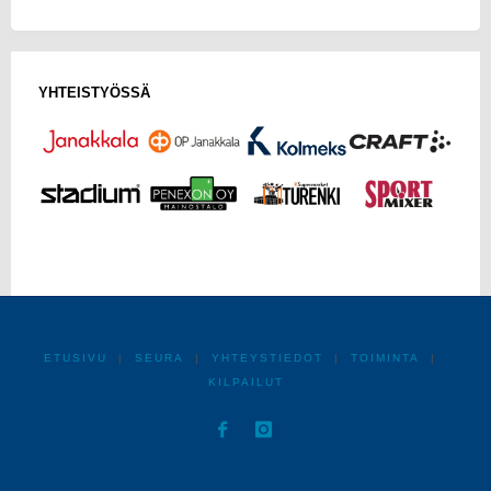
YHTEISTYÖSSÄ
ETUSIVU
|
SEURA
|
YHTEYSTIEDOT
|
TOIMINTA
|
KILPAILUT