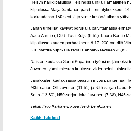
Helsyn hallikilpailuissa Helsingissä Inka Hämäläinen 
kilpailussa Maija Santanen päivitti ennätyksekseen 148 (
korkeudessa 150 senttiä ja viime kesänä ulkona ylittyi
Janan urheilijat kävivät porukalla päivittämässä ennät
Aada Aarnio (8,32), Tuuli Kulju (8,51), Laura Kontio Ma
kilpailussa kauden parhaakseen 9,17. 200 metrillä Viir
300 metrillä ylipitkällä radalla ennätyksekseen 45,85.
Naisten kuulassa Sanni Kuparinen työnsi neljänneksi tu
Juvonen työnsi miesten kuulassa viidenneksi tuloksell
Janakkalan kuulakisassa päästiin myös päivitämään he
M35-sarjan Olli Juvonen (11,51) ja N35-sarjan Laura 
Satto (12,30), N50-sarjan Inka Juvonen (7,38), N45-sar
Teksti Pirjo Kärkinen, kuva Heidi Lehikoinen
Kaikki tulokset