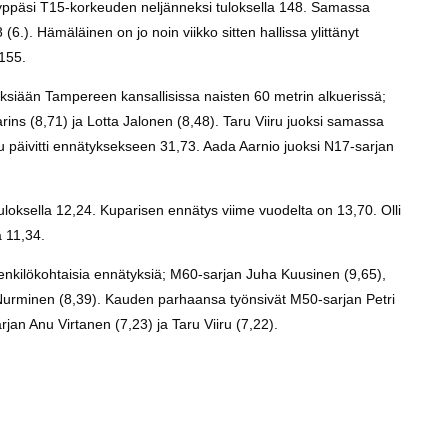
hyppäsi T15-korkeuden neljänneksi tuloksella 148. Samassa
6.). Hämäläinen on jo noin viikko sitten hallissa ylittänyt
 155.
yksiään Tampereen kansallisissa naisten 60 metrin alkuerissä;
rins (8,71) ja Lotta Jalonen (8,48). Taru Viiru juoksi samassa
u päivitti ennätyksekseen 31,73. Aada Aarnio juoksi N17-sarjan
loksella 12,24. Kuparisen ennätys viime vuodelta on 13,70. Olli
a 11,34.
nkilökohtaisia ennätyksiä; M60-sarjan Juha Kuusinen (9,65),
Nurminen (8,39). Kauden parhaansa työnsivät M50-sarjan Petri
jan Anu Virtanen (7,23) ja Taru Viiru (7,22).