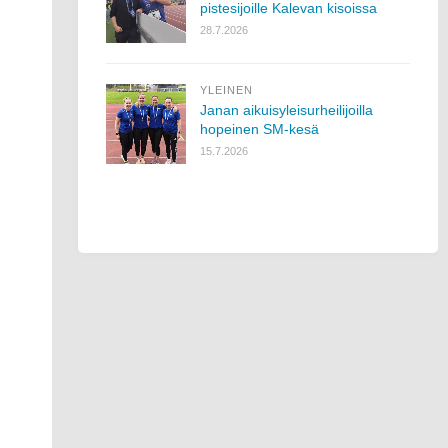
pistesijoille Kalevan kisoissa
28.7.2026
YLEINEN
Janan aikuisyleisurheilijoilla
hopeinen SM-kesä
15.7.2026