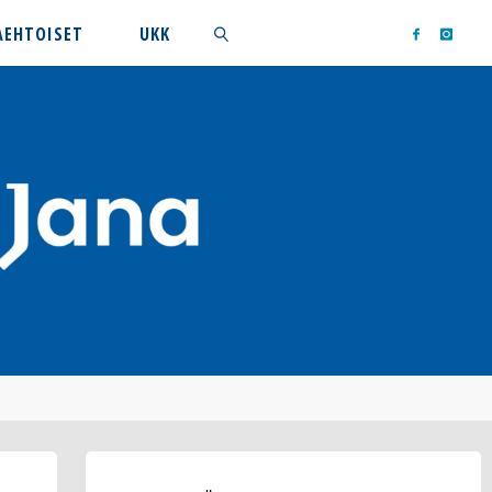
AEHTOISET
UKK
Search