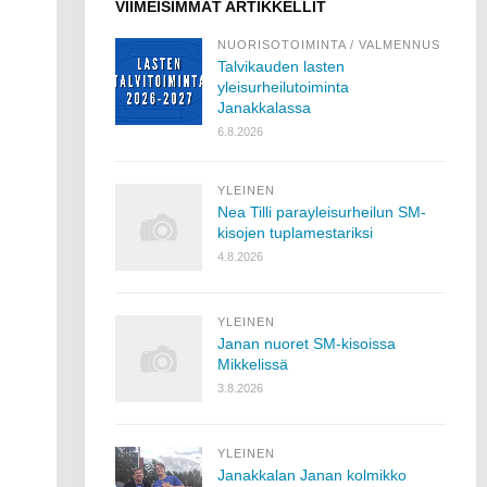
VIIMEISIMMÄT ARTIKKELLIT
NUORISOTOIMINTA
/
VALMENNUS
Talvikauden lasten
yleisurheilutoiminta
Janakkalassa
6.8.2026
YLEINEN
Nea Tilli parayleisurheilun SM-
kisojen tuplamestariksi
4.8.2026
YLEINEN
Janan nuoret SM-kisoissa
Mikkelissä
3.8.2026
YLEINEN
Janakkalan Janan kolmikko