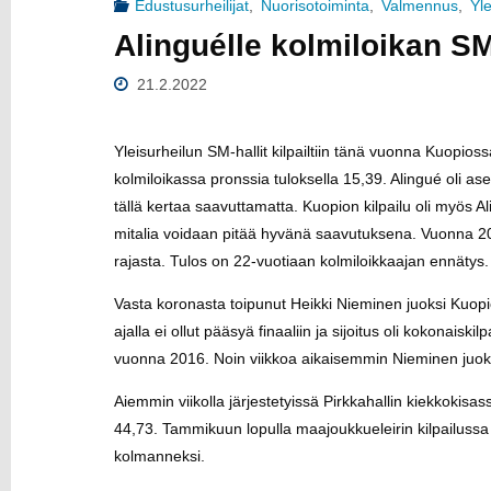
Edustusurheilijat
,
Nuorisotoiminta
,
Valmennus
,
Yl
U
Alinguélle kolmiloikan S
21.2.2022
Yleisurheilun SM-hallit kilpailtiin tänä vuonna Kuopio
kolmiloikassa pronssia tuloksella 15,39. Alingué oli aset
tällä kertaa saavuttamatta. Kuopion kilpailu oli myös Ali
mitalia voidaan pitää hyvänä saavutuksena. Vuonna 2
rajasta. Tulos on 22-vuotiaan kolmiloikkaajan ennätys.
Vasta koronasta toipunut Heikki Nieminen juoksi Kuopio
ajalla ei ollut pääsyä finaaliin ja sijoitus oli kokonais
vuonna 2016. Noin viikkoa aikaisemmin Nieminen juo
Aiemmin viikolla järjestetyissä Pirkkahallin kiekkokisas
44,73. Tammikuun lopulla maajoukkueleirin kilpailussa 
kolmanneksi.