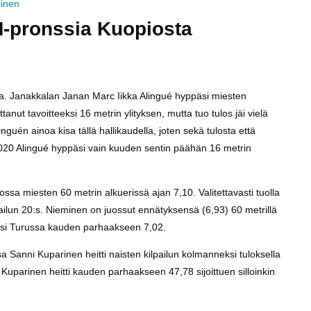
einen
M-pronssia Kuopiosta
ssa. Janakkalan Janan Marc Iikka Alingué hyppäsi miesten
tanut tavoitteeksi 16 metrin ylityksen, mutta tuo tulos jäi vielä
nguén ainoa kisa tällä hallikaudella, joten sekä tulosta että
020 Alingué hyppäsi vain kuuden sentin päähän 16 metrin
ssa miesten 60 metrin alkuerissä ajan 7,10. Valitettavasti tuolla
kilpailun 20:s. Nieminen on juossut ennätyksensä (6,93) 60 metrillä
ksi Turussa kauden parhaakseen 7,02.
sa Sanni Kuparinen heitti naisten kilpailun kolmanneksi tuloksella
Kuparinen heitti kauden parhaakseen 47,78 sijoittuen silloinkin