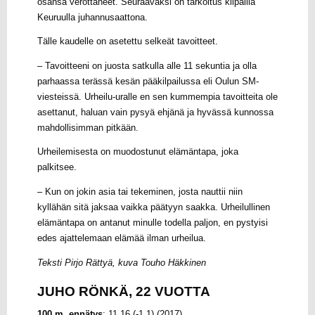
osansa verottaneet. Seuraavaksi on tarkoitus kilpailla
Keuruulla juhannusaattona.
Tälle kaudelle on asetettu selkeät tavoitteet.
– Tavoitteeni on juosta satkulla alle 11 sekuntia ja olla
parhaassa terässä kesän pääkilpailussa eli Oulun SM-
viesteissä. Urheilu-uralle en sen kummempia tavoitteita ole
asettanut, haluan vain pysyä ehjänä ja hyvässä kunnossa
mahdollisimman pitkään.
Urheilemisesta on muodostunut elämäntapa, joka
palkitsee.
– Kun on jokin asia tai tekeminen, josta nauttii niin
kyllähän sitä jaksaa vaikka päätyyn saakka. Urheilullinen
elämäntapa on antanut minulle todella paljon, en pystyisi
edes ajattelemaan elämää ilman urheilua.
Teksti Pirjo Rättyä, kuva Touho Häkkinen
JUHO RÖNKÄ, 22 VUOTTA
100 m, ennätys
: 11,16 (-1,1) (2017)