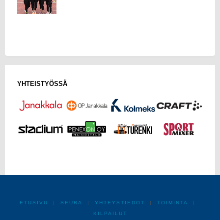
YHTEISTYÖSSÄ
ETUSIVU
|
SEURA
|
YHTEYSTIEDOT
|
TOIMINTA
|
KILPAILUT