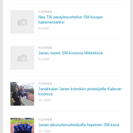
YLEINEN
Nea Tilli parayleisurheilun SM-kisojen
tuplamestariksi
4.8.2026
YLEINEN
Janan nuoret SM-kisoissa Mikkelissä
3.8.2026
YLEINEN
Janakkalan Janan kolmikko pistesijoille Kalevan
kisoissa
28.7.2026
YLEINEN
Janan aikuisyleisurheilijoilla hopeinen SM-kesä
15.7.2026