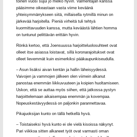
toinen vuosi sujui jo melko hyvin. Valmentajan kanssa
pääsimme oikeastaan vasta viime keväänä
yhteisymmärrykseen siitä, millaisella rytmillä minun on
järkevää harjoitella. Pieniä virheitä tuli tehtyä
kuormittavuuden kanssa, mutta keväästä lähtien homma
on tuntunut pelittävän erittäin hyvin.
Rönkä kertoo, että Joensuussa harjoitteluolosuhteet ovat
olleet itse asiassa loistavat, sillä koronarajoitukset ovat
olleet lievemmät kuin esimerkiksi pääkaupunkiseudulla.
– Asun lisäksi aivan kentän ja hallin läheisyydessä.
Vaivojen ja vammojen jälkeen olen viimein alkanut
panostaa enemmän liikkuvuuteen ja koipien huoltamiseen.
Uskon, että se auttaa myös siihen, että jatkossa pystyn
harjoittelemaan aikaisempaa enemmän ja kovempaa.
Nopeuskestävyydessä on paljonkin parannettavaa.
Pikajuoksijan kunto on tällä hetkellä hyvä.
– Toistaiseksi hyvä kunto ei ole vielä kisoissa näkynyt.
Pari viikkoa sitten alkaneet työt ovat varmasti oman