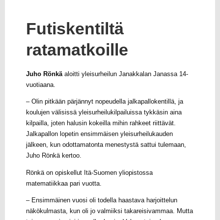
Futiskentiltä
ratamatkoille
Juho Rönkä
aloitti yleisurheilun Janakkalan Janassa 14-
vuotiaana.
– Olin pitkään pärjännyt nopeudella jalkapallokentillä, ja
koulujen välisissä yleisurheilukilpailuissa tykkäsin aina
kilpailla, joten halusin kokeilla mihin rahkeet riittävät.
Jalkapallon lopetin ensimmäisen yleisurheilukauden
jälkeen, kun odottamatonta menestystä sattui tulemaan,
Juho Rönkä kertoo.
Rönkä on opiskellut Itä-Suomen yliopistossa
matematiikkaa pari vuotta.
– Ensimmäinen vuosi oli todella haastava harjoittelun
näkökulmasta, kun oli jo valmiiksi takareisivammaa. Mutta