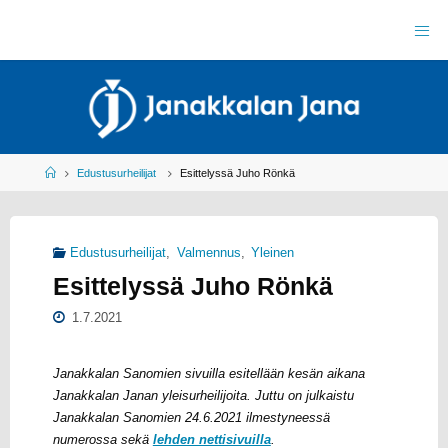
Skip
to
J
content
A
N
A
K
K
A
L
A
N
J
Home
Edustusurheilijat
Esittelyssä Juho Rönkä
A
N
A
R
Y
Edustusurheilijat
,
Valmennus
,
Yleinen
Y
L
Esittelyssä Juho Rönkä
E
I
S
U
1.7.2021
R
H
E
I
L
Janakkalan Sanomien sivuilla esitellään kesän aikana
U
Janakkalan Janan yleisurheilijoita. Juttu on julkaistu
Janakkalan Sanomien 24.6.2021 ilmestyneessä
numerossa sekä
lehden nettisivuilla
.