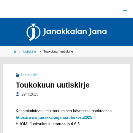
Skip
to
J
content
A
N
A
K
K
A
L
A
N
J
Home
Uutiskirje
Toukokuun uutiskirje
A
N
A
R
Y
Uutiskirje
Y
L
Toukokuun uutiskirje
E
I
S
U
29.4.2025
R
H
E
I
L
Kesätoimintaan ilmoittautuminen käynnissä osoitteessa
U
https://www.janakkalanjana.info/kesä2025
HUOM! Juoksukoulu starttaa jo ti 6.5.