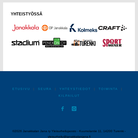
YHTEISTYÖSSÄ
ETUSIVU
|
SEURA
|
YHTEYSTIEDOT
|
TOIMINTA
|
KILPAILUT
©2026 Janakkalan Jana ry Yleisurheilujaosto - Kuumolantie 11, 14200 Turenki -
yleisurheilu@janakkalanjana.fi