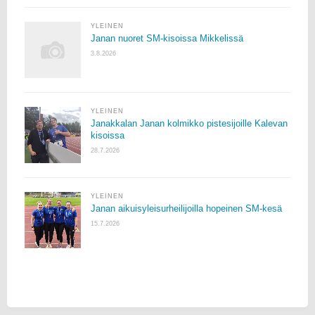
YLEINEN
Janan nuoret SM-kisoissa Mikkelissä
3.8.2026
YLEINEN
Janakkalan Janan kolmikko pistesijoille Kalevan
kisoissa
28.7.2026
YLEINEN
Janan aikuisyleisurheilijoilla hopeinen SM-kesä
15.7.2026