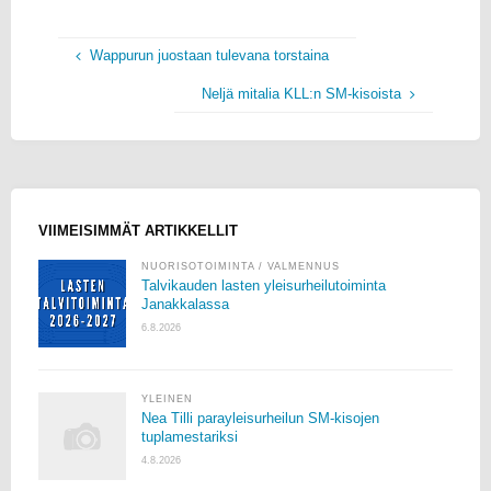
Wappurun juostaan tulevana torstaina
Neljä mitalia KLL:n SM-kisoista
VIIMEISIMMÄT ARTIKKELLIT
NUORISOTOIMINTA
/
VALMENNUS
Talvikauden lasten yleisurheilutoiminta
Janakkalassa
6.8.2026
YLEINEN
Nea Tilli parayleisurheilun SM-kisojen
tuplamestariksi
4.8.2026