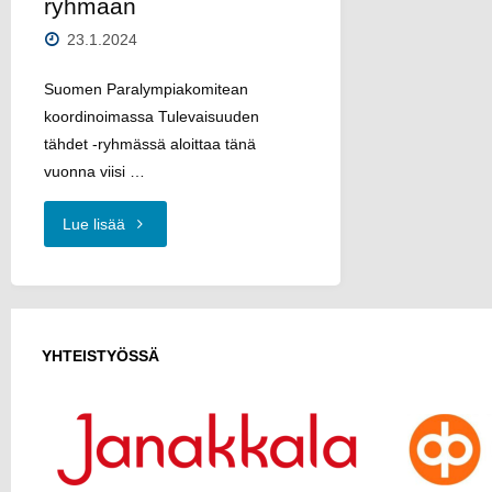
ryhmään
23.1.2024
Suomen Paralympiakomitean
koordinoimassa Tulevaisuuden
tähdet -ryhmässä aloittaa tänä
vuonna viisi …
"Nea
Lue lisää
Tilli
Paralympiakomitean
YHTEISTYÖSSÄ
Tulevaisuuden
tähdet
–