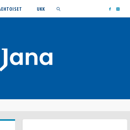
AEHTOISET
UKK
Search