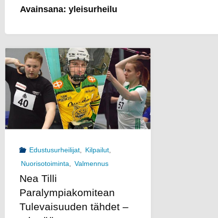
Avainsana:
yleisurheilu
U
Edustusurheilijat
,
Kilpailut
,
Nuorisotoiminta
,
Valmennus
Nea Tilli
Paralympiakomitean
Tulevaisuuden tähdet –