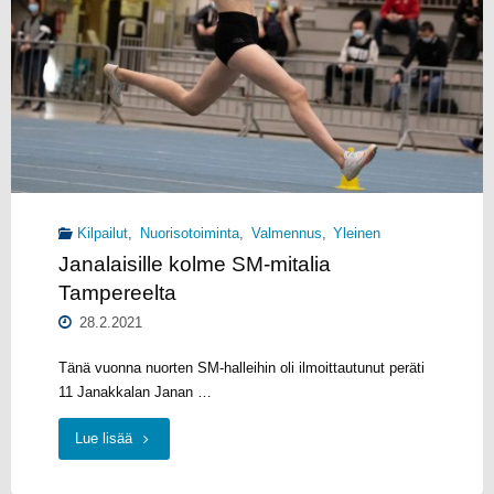
Kilpailut
,
Nuorisotoiminta
,
Valmennus
,
Yleinen
Janalaisille kolme SM-mitalia
Tampereelta
28.2.2021
Tänä vuonna nuorten SM-halleihin oli ilmoittautunut peräti
11 Janakkalan Janan …
"Janalaisille
Lue lisää
kolme