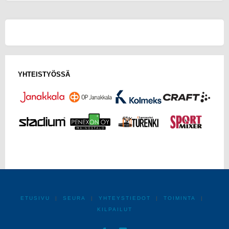
SM-
mitalia
Tampereelta"
YHTEISTYÖSSÄ
ETUSIVU
|
SEURA
|
YHTEYSTIEDOT
|
TOIMINTA
|
KILPAILUT