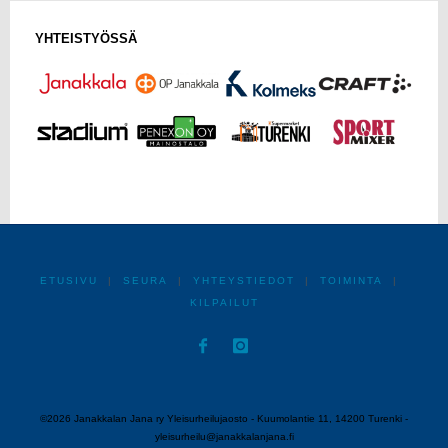
YHTEISTYÖSSÄ
ETUSIVU
|
SEURA
|
YHTEYSTIEDOT
|
TOIMINTA
|
KILPAILUT
©2026 Janakkalan Jana ry Yleisurheilujaosto - Kuumolantie 11, 14200 Turenki -
yleisurheilu@janakkalanjana.fi