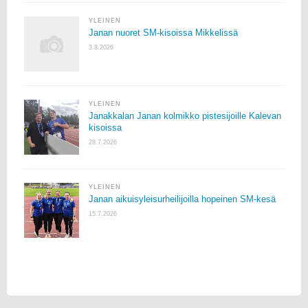
YLEINEN
Janan nuoret SM-kisoissa Mikkelissä
3.8.2026
YLEINEN
Janakkalan Janan kolmikko pistesijoille Kalevan
kisoissa
28.7.2026
YLEINEN
Janan aikuisyleisurheilijoilla hopeinen SM-kesä
15.7.2026