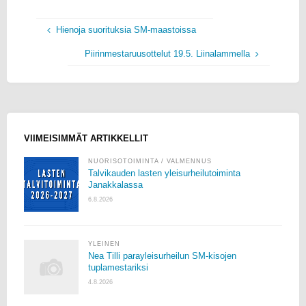
Hienoja suorituksia SM-maastoissa
Piirinmestaruusottelut 19.5. Liinalammella
VIIMEISIMMÄT ARTIKKELLIT
NUORISOTOIMINTA
/
VALMENNUS
Talvikauden lasten yleisurheilutoiminta
Janakkalassa
6.8.2026
YLEINEN
Nea Tilli parayleisurheilun SM-kisojen
tuplamestariksi
4.8.2026