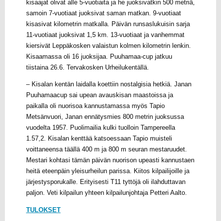
kisaajat olivat alle 5-vuotiaita ja he juoksivatkin 500 metriä,
samoin 7-vuotiaat juoksivat saman matkan. 9-vuotiaat
kisasivat kilometrin matkalla. Päivän runsaslukuisin sarja
11-vuotiaat juoksivat 1,5 km. 13-vuotiaat ja vanhemmat
kiersivät Leppäkosken valaistun kolmen kilometrin lenkin.
Kisaamassa oli 16 juoksijaa. Puuhamaa-cup jatkuu
tiistaina 26.6. Tervakosken Urheilukentällä.
– Kisalan kentän laidalla koettiin nostalgisia hetkiä. Janan
Puuhamaacup sai upean avauskisan maastoissa ja
paikalla oli nuorisoa kannustamassa myös Tapio
Metsänvuori, Janan ennätysmies 800 metrin juoksussa
vuodelta 1957. Puolimailia kulki tuolloin Tampereella
1.57,2. Kisalan kenttää katsoessaan Tapio muisteli
voittaneensa täällä 400 m ja 800 m seuran mestaruudet.
Mestari kohtasi tämän päivän nuorison upeasti kannustaen
heitä eteenpäin yleisurheilun parissa. Kiitos kilpailijoille ja
järjestysporukalle. Erityisesti T11 tyttöjä oli ilahduttavan
paljon. Veti kilpailun yhteen kilpailunjohtaja Petteri Aalto.
TULOKSET