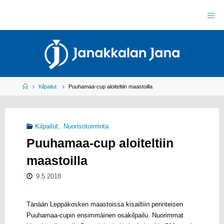
Skip
to
J
content
A
N
A
K
K
A
L
A
N
J
Home
Kilpailut
Puuhamaa-cup aloiteltiin maastoilla
A
N
A
R
Y
Kilpailut
,
Nuorisotoiminta
Y
L
Puuhamaa-cup aloiteltiin
E
I
S
U
maastoilla
R
H
E
I
L
9.5.2018
U
Tänään Leppäkosken maastoissa kisailtiin perinteisen
Puuhamaa-cupin ensimmäinen osakilpailu. Nuorimmat