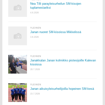
Nea Tilli parayleisurheilun SM-kisojen
tuplamestariksi
4.8.2026
YLEINEN
Janan nuoret SM-kisoissa Mikkelissä
3.8.2026
YLEINEN
Janakkalan Janan kolmikko pistesijoille Kalevan
kisoissa
28.7.2026
YLEINEN
Janan aikuisyleisurheilijoilla hopeinen SM-kesä
15.7.2026