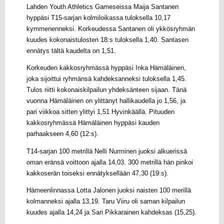
Lahden Youth Athletics Gameseissa Maija Santanen
hyppäsi T15-sarjan kolmiloikassa tuloksella 10,17
kymmenenneksi. Korkeudessa Santanen oli ykkösryhmän
kuudes kokonaistulosten 18:s tuloksella 1,40. Santasen
ennätys tältä kaudelta on 1,51.
Korkeuden kakkosryhmässä hyppäsi Inka Hämäläinen,
joka sijoittui ryhmänsä kahdeksanneksi tuloksella 1,45.
Tulos riitti kokonaiskilpailun yhdeksänteen sijaan. Tänä
vuonna Hämäläinen on ylittänyt hallikaudella jo 1,56, ja
pari viikkoa sitten ylittyi 1,51 Hyvinkäällä. Pituuden
kakkosryhmässä Hämäläinen hyppäsi kauden
parhaakseen 4,60 (12:s).
T14-sarjan 100 metrillä Nelli Nurminen juoksi alkuerissä
oman eränsä voittoon ajalla 14,03. 300 metrillä hän pinkoi
kakkoserän toiseksi ennätyksellään 47,30 (19:s).
Hämeenlinnassa Lotta Jalonen juoksi naisten 100 merillä
kolmanneksi ajalla 13,19. Taru Viiru oli saman kilpailun
kuudes ajalla 14,24 ja Sari Pikkarainen kahdeksas (15,25).