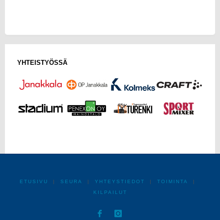
YHTEISTYÖSSÄ
ETUSIVU
|
SEURA
|
YHTEYSTIEDOT
|
TOIMINTA
|
KILPAILUT