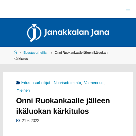
Skip
to
J
content
A
N
A
K
K
A
L
A
N
J
Home
Edustusurheilijat
Onni Ruokankaalle jälleen ikäluokan
A
N
kärkitulos
A
R
Y
Y
L
Edustusurheilijat
,
Nuorisotoiminta
,
Valmennus
,
E
I
Yleinen
S
U
Onni Ruokankaalle jälleen
R
H
E
I
L
ikäluokan kärkitulos
U
21.6.2022