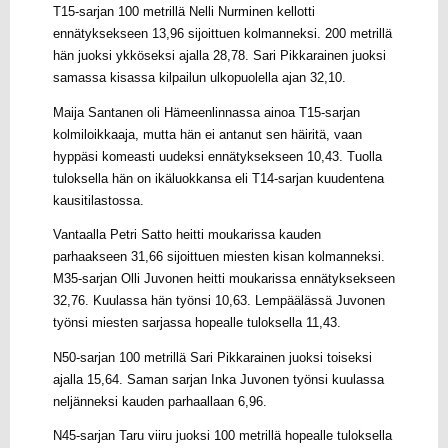
T15-sarjan 100 metrillä Nelli Nurminen kellotti
ennätyksekseen 13,96 sijoittuen kolmanneksi. 200 metrillä
hän juoksi ykköseksi ajalla 28,78. Sari Pikkarainen juoksi
samassa kisassa kilpailun ulkopuolella ajan 32,10.
Maija Santanen oli Hämeenlinnassa ainoa T15-sarjan
kolmiloikkaaja, mutta hän ei antanut sen häiritä, vaan
hyppäsi komeasti uudeksi ennätyksekseen 10,43. Tuolla
tuloksella hän on ikäluokkansa eli T14-sarjan kuudentena
kausitilastossa.
Vantaalla Petri Satto heitti moukarissa kauden
parhaakseen 31,66 sijoittuen miesten kisan kolmanneksi.
M35-sarjan Olli Juvonen heitti moukarissa ennätyksekseen
32,76. Kuulassa hän työnsi 10,63. Lempäälässä Juvonen
työnsi miesten sarjassa hopealle tuloksella 11,43.
N50-sarjan 100 metrillä Sari Pikkarainen juoksi toiseksi
ajalla 15,64. Saman sarjan Inka Juvonen työnsi kuulassa
neljänneksi kauden parhaallaan 6,96.
N45-sarjan Taru viiru juoksi 100 metrillä hopealle tuloksella