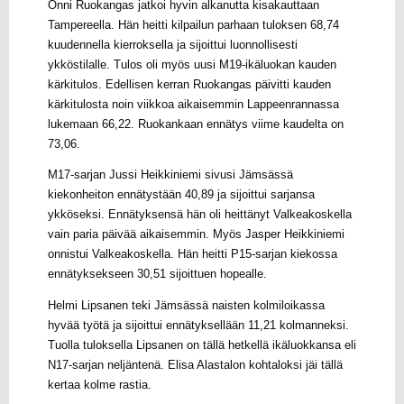
Onni Ruokangas jatkoi hyvin alkanutta kisakauttaan
Tampereella. Hän heitti kilpailun parhaan tuloksen 68,74
kuudennella kierroksella ja sijoittui luonnollisesti
ykköstilalle. Tulos oli myös uusi M19-ikäluokan kauden
kärkitulos. Edellisen kerran Ruokangas päivitti kauden
kärkitulosta noin viikkoa aikaisemmin Lappeenrannassa
lukemaan 66,22. Ruokankaan ennätys viime kaudelta on
73,06.
M17-sarjan Jussi Heikkiniemi sivusi Jämsässä
kiekonheiton ennätystään 40,89 ja sijoittui sarjansa
ykköseksi. Ennätyksensä hän oli heittänyt Valkeakoskella
vain paria päivää aikaisemmin. Myös Jasper Heikkiniemi
onnistui Valkeakoskella. Hän heitti P15-sarjan kiekossa
ennätyksekseen 30,51 sijoittuen hopealle.
Helmi Lipsanen teki Jämsässä naisten kolmiloikassa
hyvää työtä ja sijoittui ennätyksellään 11,21 kolmanneksi.
Tuolla tuloksella Lipsanen on tällä hetkellä ikäluokkansa eli
N17-sarjan neljäntenä. Elisa Alastalon kohtaloksi jäi tällä
kertaa kolme rastia.