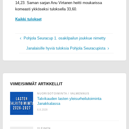
14,23. Saman sarjan Anu Virtanen heitti moukarissa
komeasti ykköseksi tuloksella 33,60.
Kaikki tulokset
Pohjola Seuracup 1. osakilpailun joukkue nimetty
Janalaisille hyviä tuloksia Pohjola Seuracupista
VIIMEISIMMÄT ARTIKKELLIT
NUORISOTOIMINTA
/
VALMENNUS
Talvikauden lasten yleisurheilutoiminta
Janakkalassa
6.8.2026
YLEINEN