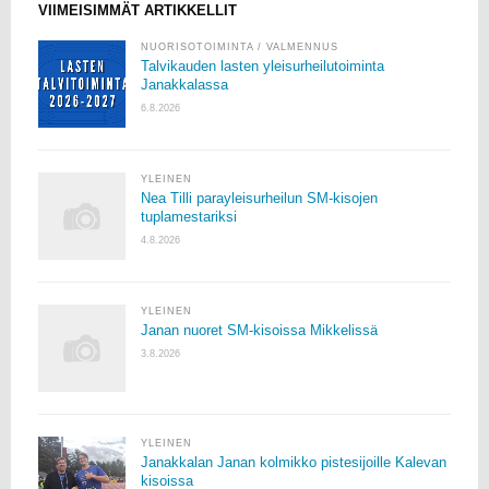
VIIMEISIMMÄT ARTIKKELLIT
NUORISOTOIMINTA
/
VALMENNUS
Talvikauden lasten yleisurheilutoiminta
Janakkalassa
6.8.2026
YLEINEN
Nea Tilli parayleisurheilun SM-kisojen
tuplamestariksi
4.8.2026
YLEINEN
Janan nuoret SM-kisoissa Mikkelissä
3.8.2026
YLEINEN
Janakkalan Janan kolmikko pistesijoille Kalevan
kisoissa