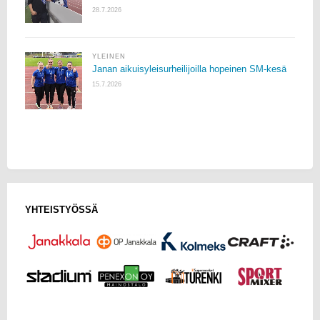
28.7.2026
YLEINEN
Janan aikuisyleisurheilijoilla hopeinen SM-kesä
15.7.2026
YHTEISTYÖSSÄ