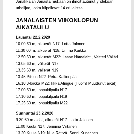
Janakkalan Janasta mukaan on ilmoittautunut yhdeksän
urheiljaa, jotka kilpailevat 14 eri lajissa.
JANALAISTEN VIIKONLOPUN
AIKATAULU
Lauantai 22.2.2020
10.00 60 m, alkuerät N17: Lotta Jalonen
11.30 60 m, alkuerät N19: Emma Kuikka
12.50 60 m, alkuerät M22: Lasse Hämelahti, Valtteri Välläri
13.05 60 m, välierät N17
13.35 60 m, välierät N19
13.45 Pituus N22: Petra Kallionpää
16.10 3-loikka M22: Iikka Alingué (Huom! Muuttunut aika!)
17.00 60 m, loppukilpailu N17
17.10 60 m, loppukilpailu N19
17.25 60 m, loppukilpailu M22
Sunnuntai 23.2.2020
9.30 60 m aidat, alkuerät N17: Lotta Jalonen
11.00 Kuula N17: Jenniina Virtanen
13.20 Kuula N19: Nilla Rättyä, Sanni Kuparinen