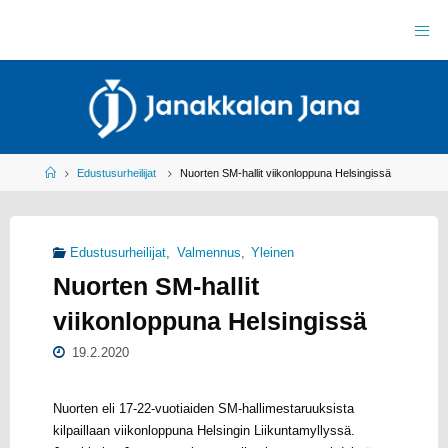
Skip
to
J
content
A
N
A
K
K
A
L
A
N
J
Home
Edustusurheilijat
Nuorten SM-hallit viikonloppuna Helsingissä
A
N
A
R
Y
Edustusurheilijat
,
Valmennus
,
Yleinen
Y
L
Nuorten SM-hallit
E
I
S
U
viikonloppuna Helsingissä
R
H
E
I
L
19.2.2020
U
Nuorten eli 17-22-vuotiaiden SM-hallimestaruuksista
kilpaillaan viikonloppuna Helsingin Liikuntamyllyssä.