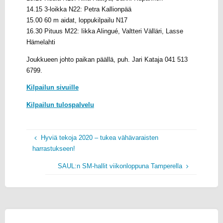
14.15 3-loikka N22: Petra Kallionpää
15.00 60 m aidat, loppukilpailu N17
16.30 Pituus M22: Iikka Alingué, Valtteri Välläri, Lasse
Hämelahti
Joukkueen johto paikan päällä, puh. Jari Kataja 041 513
6799.
Kilpailun sivuille
Kilpailun tulospalvelu
Hyviä tekoja 2020 – tukea vähävaraisten
harrastukseen!
SAUL:n SM-hallit viikonloppuna Tamperella