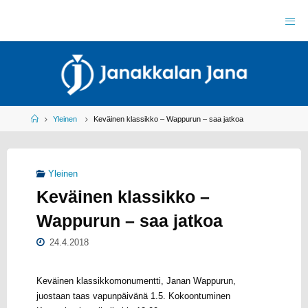
Skip
to
J
content
A
N
A
K
K
A
L
A
N
J
Home
Yleinen
Keväinen klassikko – Wappurun – saa jatkoa
A
N
A
R
Y
Yleinen
Y
L
Keväinen klassikko –
E
I
S
U
Wappurun – saa jatkoa
R
H
E
I
L
24.4.2018
U
Keväinen klassikkomonumentti, Janan Wappurun,
juostaan taas vapunpäivänä 1.5. Kokoontuminen