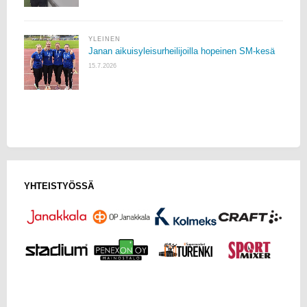
YLEINEN
Janan aikuisyleisurheilijoilla hopeinen SM-kesä
15.7.2026
YHTEISTYÖSSÄ