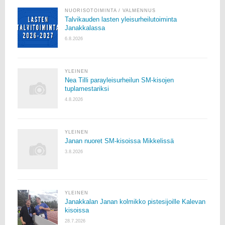
NUORISOTOIMINTA
/
VALMENNUS
Talvikauden lasten yleisurheilutoiminta
Janakkalassa
6.8.2026
YLEINEN
Nea Tilli parayleisurheilun SM-kisojen
tuplamestariksi
4.8.2026
YLEINEN
Janan nuoret SM-kisoissa Mikkelissä
3.8.2026
YLEINEN
Janakkalan Janan kolmikko pistesijoille Kalevan
kisoissa
28.7.2026