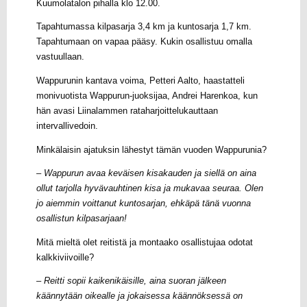
Kuumolatalon pihalla klo 12.00.
Tapahtumassa kilpasarja 3,4 km ja kuntosarja 1,7 km.
Tapahtumaan on vapaa pääsy. Kukin osallistuu omalla
vastuullaan.
Wappurunin kantava voima, Petteri Aalto, haastatteli
monivuotista Wappurun-juoksijaa, Andrei Harenkoa, kun
hän avasi Liinalammen rataharjoittelukauttaan
intervallivedoin.
Minkälaisin ajatuksin lähestyt tämän vuoden Wappurunia?
– Wappurun avaa keväisen kisakauden ja siellä on aina
ollut tarjolla hyvävauhtinen kisa ja mukavaa seuraa. Olen
jo aiemmin voittanut kuntosarjan, ehkäpä tänä vuonna
osallistun kilpasarjaan!
Mitä mieltä olet reitistä ja montaako osallistujaa odotat
kalkkiviivoille?
– Reitti sopii kaikenikäisille, aina suoran jälkeen
käännytään oikealle ja jokaisessa käännöksessä on