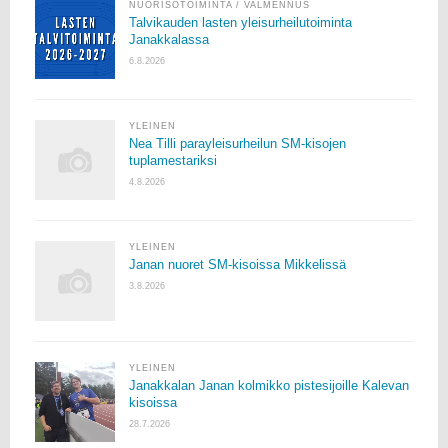
NUORISOTOIMINTA
/
VALMENNUS
Talvikauden lasten yleisurheilutoiminta
Janakkalassa
6.8.2026
YLEINEN
Nea Tilli parayleisurheilun SM-kisojen
tuplamestariksi
4.8.2026
YLEINEN
Janan nuoret SM-kisoissa Mikkelissä
3.8.2026
YLEINEN
Janakkalan Janan kolmikko pistesijoille Kalevan
kisoissa
28.7.2026