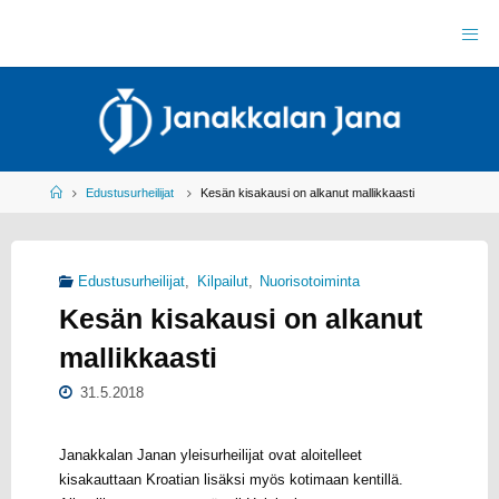
Skip
to
J
content
A
N
A
K
K
A
L
A
N
J
Home
Edustusurheilijat
Kesän kisakausi on alkanut mallikkaasti
A
N
A
R
Y
Edustusurheilijat
,
Kilpailut
,
Nuorisotoiminta
Y
L
Kesän kisakausi on alkanut
E
I
S
U
mallikkaasti
R
H
E
I
L
31.5.2018
U
Janakkalan Janan yleisurheilijat ovat aloitelleet
kisakauttaan Kroatian lisäksi myös kotimaan kentillä.