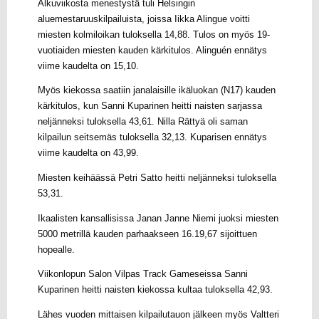
Alkuviikosta menestystä tuli Helsingin
aluemestaruuskilpailuista, joissa Iikka Alingue voitti
miesten kolmiloikan tuloksella 14,88. Tulos on myös 19-
vuotiaiden miesten kauden kärkitulos. Alinguén ennätys
viime kaudelta on 15,10.
Myös kiekossa saatiin janalaisille ikäluokan (N17) kauden
kärkitulos, kun Sanni Kuparinen heitti naisten sarjassa
neljänneksi tuloksella 43,61. Nilla Rättyä oli saman
kilpailun seitsemäs tuloksella 32,13. Kuparisen ennätys
viime kaudelta on 43,99.
Miesten keihäässä Petri Satto heitti neljänneksi tuloksella
53,31.
Ikaalisten kansallisissa Janan Janne Niemi juoksi miesten
5000 metrillä kauden parhaakseen 16.19,67 sijoittuen
hopealle.
Viikonlopun Salon Vilpas Track Gameseissa Sanni
Kuparinen heitti naisten kiekossa kultaa tuloksella 42,93.
Lähes vuoden mittaisen kilpailutauon jälkeen myös Valtteri