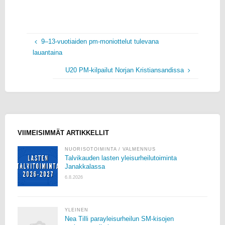
9–13-vuotiaiden pm-moniottelut tulevana
lauantaina
U20 PM-kilpailut Norjan Kristiansandissa
VIIMEISIMMÄT ARTIKKELLIT
NUORISOTOIMINTA
/
VALMENNUS
Talvikauden lasten yleisurheilutoiminta
Janakkalassa
6.8.2026
YLEINEN
Nea Tilli parayleisurheilun SM-kisojen