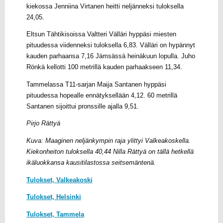
kiekossa Jenniina Virtanen heitti neljänneksi tuloksella
24,05.
Eltsun Tähtikisoissa Valtteri Välläri hyppäsi miesten
pituudessa viidenneksi tuloksella 6,83. Välläri on hypännyt
kauden parhaansa 7,16 Jämsässä heinäkuun lopulla. Juho
Rönkä kellotti 100 metrillä kauden parhaakseen 11,34.
Tammelassa T11-sarjan Maija Santanen hyppäsi
pituudessa hopealle ennätyksellään 4,12. 60 metrillä
Santanen sijoittui pronssille ajalla 9,51.
Pirjo Rättyä
Kuva: Maaginen neljänkympin raja ylittyi Valkeakoskella.
Kiekonheiton tuloksella 40,44 Nilla Rättyä on tällä hetkellä
ikäluokkansa kausitilastossa seitsemäntenä.
Tulokset, Valkeakoski
Tulokset, Helsinki
Tulokset, Tammela