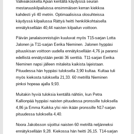
Valkeakoskella Apian kentällä käydyssä seuran
mestaruuskilpailuissa ensimmäisen kerran kiekkoa
kahdesti yli 40 metrin. Optimaalisissa olosuhteissa
käydyssä kilpailussa Rättyä heitti henkilökohtaisella
ennätyksellään 40,44 naisten kilpailun voittoon.
Päivän janalaisonnistujiin kuuluvat myös T15-sarjan Lotta
Jalonen ja T11-sarjan Eerika Nieminen. Jalonen hyppäsi
pituuskisan voittoon uudella ennätyksellään 4,76 ja paransi
edellistä ennätystään peräti 36 senttiä. T11-sarjan Eerika
Nieminen napsi jälleen mitaleita kaikista lajeistaan.
Pituudessa hän hyppäsi tuloksella 3,90 kultaa. Kultaa tuli
myös kiekosta tuloksella 21,33. 60 metrillä Nieminen
pinkoi hopeaa ajalla 9,93.
Muitakin hyviä tuloksia kentällä nähtiin, kun Petra
Kallionpää hyppäsi naisten pituudessa pronssille tuloksella
4,86 ja Emma Kuikka ylsi niin ikään pronssille N17-sarjan
pituudessa tuloksella 4,40.
Noora Jakobsson sijoittui naisten 60 metrillä neljänneksi
ennätyksellään 9,28. Kiekossa hän heitti 26,15. T14-sarjan