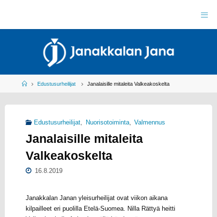
Skip
to
J
content
A
N
A
K
K
A
L
A
N
J
Home
Edustusurheilijat
Janalaisille mitaleita Valkeakoskelta
A
N
A
R
Y
Edustusurheilijat
,
Nuorisotoiminta
,
Valmennus
Y
L
Janalaisille mitaleita
E
I
S
U
Valkeakoskelta
R
H
E
I
L
16.8.2019
U
Janakkalan Janan yleisurheilijat ovat viikon aikana
kilpailleet eri puolilla Etelä-Suomea. Nilla Rättyä heitti