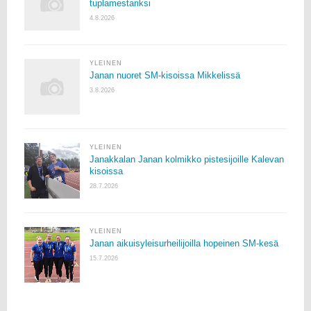
tuplamestariksi
4.8.2026
YLEINEN
Janan nuoret SM-kisoissa Mikkelissä
3.8.2026
YLEINEN
Janakkalan Janan kolmikko pistesijoille Kalevan
kisoissa
28.7.2026
YLEINEN
Janan aikuisyleisurheilijoilla hopeinen SM-kesä
15.7.2026