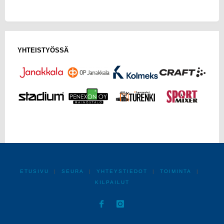
YHTEISTYÖSSÄ
ETUSIVU
|
SEURA
|
YHTEYSTIEDOT
|
TOIMINTA
|
KILPAILUT