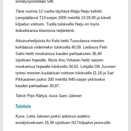
ennätyspisteillään 548.
Tänä vuonna 12 vuotta täyttävä Maija Harju kellotti
Lempäälässä T13-sarjan 2000 metrillä 13:29,00 ja käveli
kilpailun voittoon. Tuolla tuloksella Harju on myös
ikäluokkansa tilastossa neljäntenä.
Aikuisurheilijoista Ari Kela heitti Tuusulassa miesten
keihäässä viidenneksi tuloksella 40,09. Liedossa Petri
Satto heitti moukarissa kauden parhaakseen 36,49
sijoittuen hopealle. Myös Anu Virtanen heitti naisten
moukarissa hopealle tuloksella 34,62. Lohjalla Olli Juvonen
työnsi miesten kuulakisan voittoon tuloksella 11,18 ja Sari
Pikkarainen juoksi 200 metrillä N45-sarjan ykköseksi
kauden parhaallaan 30,87.
Teksti Pirjo Rättyä, kuva Sami Jalonen
Tuloksia
Kuva: Lotta Jalonen juoksi aidoissa uudeksi
ennätyksekseen 15,58 sijoittuen N17-kilpailun pronssille.