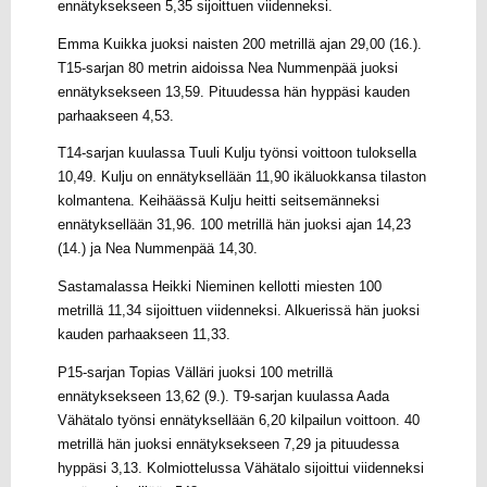
ennätyksekseen 5,35 sijoittuen viidenneksi.
Emma Kuikka juoksi naisten 200 metrillä ajan 29,00 (16.).
T15-sarjan 80 metrin aidoissa Nea Nummenpää juoksi
ennätyksekseen 13,59. Pituudessa hän hyppäsi kauden
parhaakseen 4,53.
T14-sarjan kuulassa Tuuli Kulju työnsi voittoon tuloksella
10,49. Kulju on ennätyksellään 11,90 ikäluokkansa tilaston
kolmantena. Keihäässä Kulju heitti seitsemänneksi
ennätyksellään 31,96. 100 metrillä hän juoksi ajan 14,23
(14.) ja Nea Nummenpää 14,30.
Sastamalassa Heikki Nieminen kellotti miesten 100
metrillä 11,34 sijoittuen viidenneksi. Alkuerissä hän juoksi
kauden parhaakseen 11,33.
P15-sarjan Topias Välläri juoksi 100 metrillä
ennätyksekseen 13,62 (9.). T9-sarjan kuulassa Aada
Vähätalo työnsi ennätyksellään 6,20 kilpailun voittoon. 40
metrillä hän juoksi ennätyksekseen 7,29 ja pituudessa
hyppäsi 3,13. Kolmiottelussa Vähätalo sijoittui viidenneksi