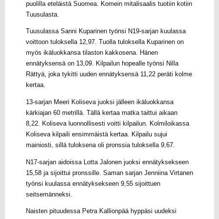
puolilla eteläistä Suomea. Komein mitalisaalis tuotiin kotiin
Tuusulasta.
Tuusulassa Sanni Kuparinen työnsi N19-sarjan kuulassa
voittoon tuloksella 12,97. Tuolla tuloksella Kuparinen on
myös ikäluokkansa tilaston kakkosena. Hänen
ennätyksensä on 13,09. Kilpailun hopealle työnsi Nilla
Rättyä, joka tykitti uuden ennätyksensä 11,22 peräti kolme
kertaa.
13-sarjan Meeri Koliseva juoksi jälleen ikäluokkansa
kärkiajan 60 metrillä. Tällä kertaa matka taittui aikaan
8,22. Koliseva luonnollisesti voitti kilpailun. Kolmiloikassa
Koliseva kilpaili ensimmäistä kertaa. Kilpailu sujui
mainiosti, sillä tuloksena oli pronssia tuloksella 9,67.
N17-sarjan aidoissa Lotta Jalonen juoksi ennätyksekseen
15,58 ja sijoittui pronssille. Saman sarjan Jenniina Virtanen
työnsi kuulassa ennätyksekseen 9,55 sijoittuen
seitsemänneksi.
Naisten pituudessa Petra Kallionpää hyppäsi uudeksi