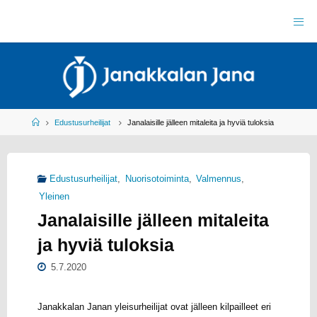
Skip
to
J
content
A
N
A
K
K
A
L
A
N
J
Home
Edustusurheilijat
Janalaisille jälleen mitaleita ja hyviä tuloksia
A
N
A
R
Y
Edustusurheilijat
,
Nuorisotoiminta
,
Valmennus
,
Y
L
Yleinen
E
I
S
U
Janalaisille jälleen mitaleita
R
H
ja hyviä tuloksia
E
I
L
U
5.7.2020
Janakkalan Janan yleisurheilijat ovat jälleen kilpailleet eri