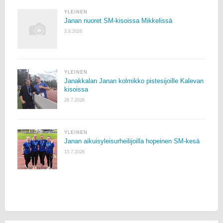
YLEINEN
Janan nuoret SM-kisoissa Mikkelissä
3.8.2026
YLEINEN
Janakkalan Janan kolmikko pistesijoille Kalevan
kisoissa
28.7.2026
YLEINEN
Janan aikuisyleisurheilijoilla hopeinen SM-kesä
15.7.2026