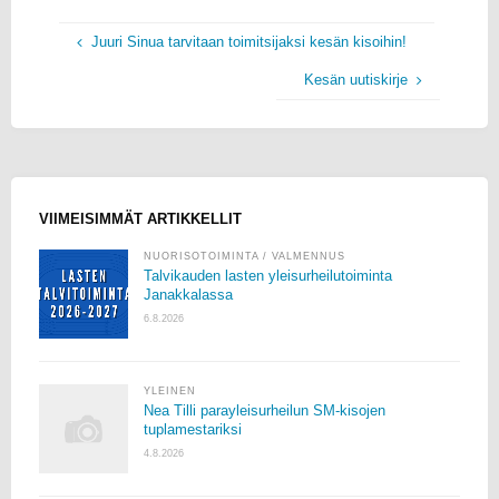
Juuri Sinua tarvitaan toimitsijaksi kesän kisoihin!
Kesän uutiskirje
VIIMEISIMMÄT ARTIKKELLIT
NUORISOTOIMINTA
/
VALMENNUS
Talvikauden lasten yleisurheilutoiminta
Janakkalassa
6.8.2026
YLEINEN
Nea Tilli parayleisurheilun SM-kisojen
tuplamestariksi
4.8.2026