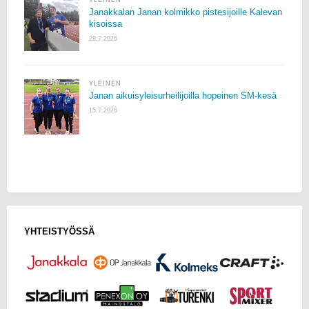
Janakkalan Janan kolmikko pistesijoille Kalevan
kisoissa
28.7.2026
YLEINEN
Janan aikuisyleisurheilijoilla hopeinen SM-kesä
15.7.2026
YHTEISTYÖSSÄ