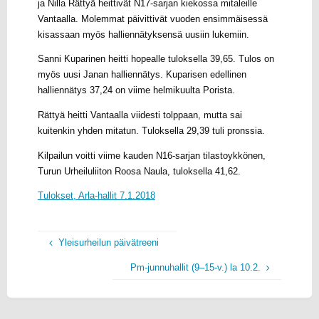
ja Nilla Rättyä heittivät N17-sarjan kiekossa mitaleille
Vantaalla. Molemmat päivittivät vuoden ensimmäisessä
kisassaan myös halliennätyksensä uusiin lukemiin.
Sanni Kuparinen heitti hopealle tuloksella 39,65. Tulos on
myös uusi Janan halliennätys. Kuparisen edellinen
halliennätys 37,24 on viime helmikuulta Porista.
Rättyä heitti Vantaalla viidesti tolppaan, mutta sai
kuitenkin yhden mitatun. Tuloksella 29,39 tuli pronssia.
Kilpailun voitti viime kauden N16-sarjan tilastoykkönen,
Turun Urheiluliiton Roosa Naula, tuloksella 41,62.
Tulokset, Arla-hallit 7.1.2018
Yleisurheilun päivätreeni
Pm-junnuhallit (9–15-v.) la 10.2.