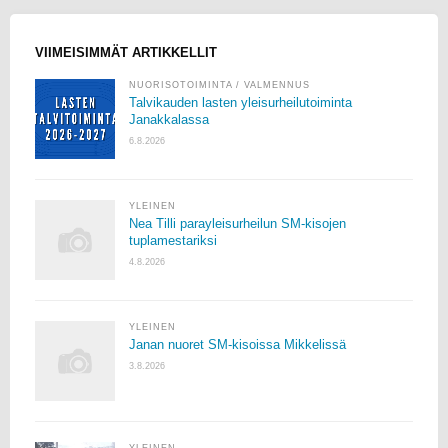
VIIMEISIMMÄT ARTIKKELLIT
NUORISOTOIMINTA
/
VALMENNUS
Talvikauden lasten yleisurheilutoiminta
Janakkalassa
6.8.2026
YLEINEN
Nea Tilli parayleisurheilun SM-kisojen
tuplamestariksi
4.8.2026
YLEINEN
Janan nuoret SM-kisoissa Mikkelissä
3.8.2026
YLEINEN