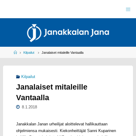
Skip
to
J
content
A
N
A
K
K
A
L
A
N
J
Home
Kilpailut
Janalaiset mitaleille Vantaalla
A
N
A
R
Y
Kilpailut
Y
L
Janalaiset mitaleille
E
I
S
U
Vantaalla
R
H
E
I
L
8.1.2018
U
Janakkalan Janan urheilijat aloittelevat hallikauttaan
ohjelmiensa mukaisesti. Kiekonheittäjät Sanni Kuparinen