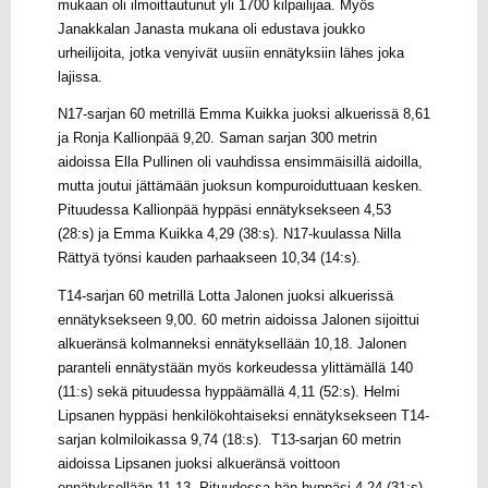
mukaan oli ilmoittautunut yli 1700 kilpailijaa. Myös
Janakkalan Janasta mukana oli edustava joukko
urheilijoita, jotka venyivät uusiin ennätyksiin lähes joka
lajissa.
N17-sarjan 60 metrillä Emma Kuikka juoksi alkuerissä 8,61
ja Ronja Kallionpää 9,20. Saman sarjan 300 metrin
aidoissa Ella Pullinen oli vauhdissa ensimmäisillä aidoilla,
mutta joutui jättämään juoksun kompuroiduttuaan kesken.
Pituudessa Kallionpää hyppäsi ennätyksekseen 4,53
(28:s) ja Emma Kuikka 4,29 (38:s). N17-kuulassa Nilla
Rättyä työnsi kauden parhaakseen 10,34 (14:s).
T14-sarjan 60 metrillä Lotta Jalonen juoksi alkuerissä
ennätyksekseen 9,00. 60 metrin aidoissa Jalonen sijoittui
alkueränsä kolmanneksi ennätyksellään 10,18. Jalonen
paranteli ennätystään myös korkeudessa ylittämällä 140
(11:s) sekä pituudessa hyppäämällä 4,11 (52:s). Helmi
Lipsanen hyppäsi henkilökohtaiseksi ennätyksekseen T14-
sarjan kolmiloikassa 9,74 (18:s). T13-sarjan 60 metrin
aidoissa Lipsanen juoksi alkueränsä voittoon