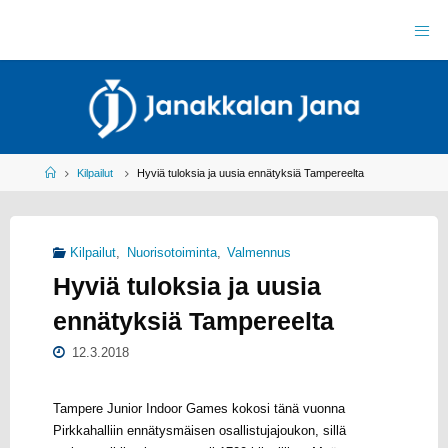
Skip
to
J
content
A
N
A
K
K
A
L
A
N
J
Home
Kilpailut
Hyviä tuloksia ja uusia ennätyksiä Tampereelta
A
N
A
R
Y
Kilpailut
,
Nuorisotoiminta
,
Valmennus
Y
L
Hyviä tuloksia ja uusia
E
I
S
U
ennätyksiä Tampereelta
R
H
E
I
L
12.3.2018
U
Tampere Junior Indoor Games kokosi tänä vuonna
Pirkkahalliin ennätysmäisen osallistujajoukon, sillä