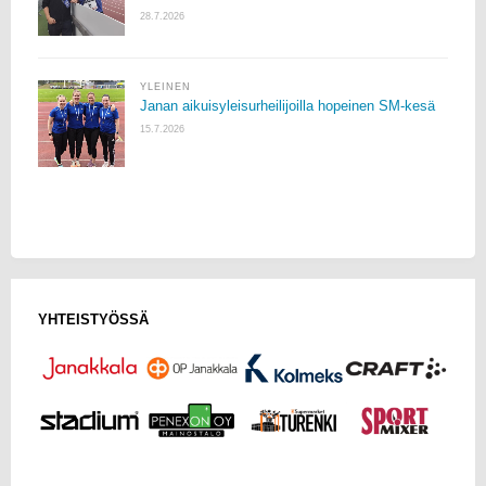
28.7.2026
YLEINEN
Janan aikuisyleisurheilijoilla hopeinen SM-kesä
15.7.2026
YHTEISTYÖSSÄ