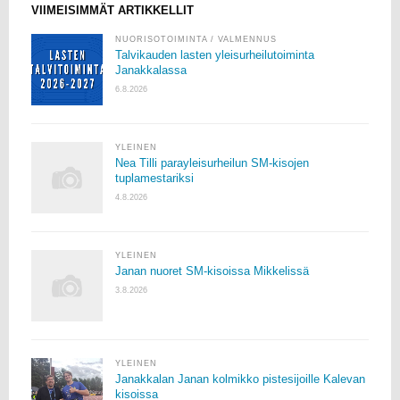
VIIMEISIMMÄT ARTIKKELLIT
NUORISOTOIMINTA
/
VALMENNUS
Talvikauden lasten yleisurheilutoiminta
Janakkalassa
6.8.2026
YLEINEN
Nea Tilli parayleisurheilun SM-kisojen
tuplamestariksi
4.8.2026
YLEINEN
Janan nuoret SM-kisoissa Mikkelissä
3.8.2026
YLEINEN
Janakkalan Janan kolmikko pistesijoille Kalevan
kisoissa