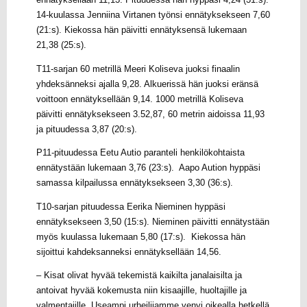
ennätyksellään 11,13. Pituudessa hän hyppäsi 4,24 (31:s).
14-kuulassa Jenniina Virtanen työnsi ennätyksekseen 7,60
(21:s). Kiekossa hän päivitti ennätyksensä lukemaan
21,38 (25:s).
T11-sarjan 60 metrillä Meeri Koliseva juoksi finaalin
yhdeksänneksi ajalla 9,28. Alkuerissä hän juoksi eränsä
voittoon ennätyksellään 9,14. 1000 metrillä Koliseva
päivitti ennätyksekseen 3.52,87, 60 metrin aidoissa 11,93
ja pituudessa 3,87 (20:s).
P11-pituudessa Eetu Autio paranteli henkilökohtaista
ennätystään lukemaan 3,76 (23:s). Aapo Aution hyppäsi
samassa kilpailussa ennätyksekseen 3,30 (36:s).
T10-sarjan pituudessa Eerika Nieminen hyppäsi
ennätyksekseen 3,50 (15:s). Nieminen päivitti ennätystään
myös kuulassa lukemaan 5,80 (17:s). Kiekossa hän
sijoittui kahdeksanneksi ennätyksellään 14,56.
– Kisat olivat hyvää tekemistä kaikilta janalaisilta ja
antoivat hyvää kokemusta niin kisaajille, huoltajille ja
valmentajille. Useampi urheilijamme venyi oikealla hetkellä