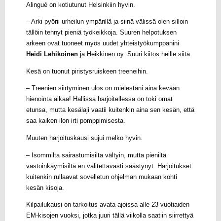
Alingué on kotiutunut Helsinkiin hyvin.
– Arki pyörii urheilun ympärillä ja siinä välissä olen silloin
tällöin tehnyt pieniä työkeikkoja. Suuren helpotuksen
arkeen ovat tuoneet myös uudet yhteistyökumppanini
Heidi Lehikoinen
ja Heikkinen oy. Suuri kiitos heille siitä.
Kesä on tuonut piristysruiskeen treeneihin.
– Treenien siirtyminen ulos on mielestäni aina kevään
hienointa aikaa! Hallissa harjoitellessa on toki omat
etunsa, mutta kesälaji vaatii kuitenkin aina sen kesän, että
saa kaiken ilon irti pomppimisesta.
Muuten harjoituskausi sujui melko hyvin.
– Isommilta sairastumisilta vältyin, mutta pieniltä
vastoinkäymisiltä en valitettavasti säästynyt. Harjoitukset
kuitenkin rullaavat sovelletun ohjelman mukaan kohti
kesän kisoja.
Kilpailukausi on tarkoitus avata ajoissa alle 23-vuotiaiden
EM-kisojen vuoksi, jotka juuri tällä viikolla saatiin siirrettyä