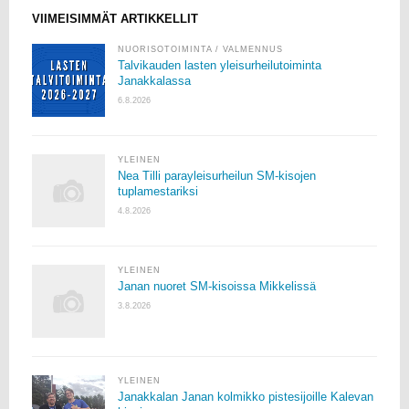
VIIMEISIMMÄT ARTIKKELLIT
NUORISOTOIMINTA
/
VALMENNUS
Talvikauden lasten yleisurheilutoiminta
Janakkalassa
6.8.2026
YLEINEN
Nea Tilli parayleisurheilun SM-kisojen
tuplamestariksi
4.8.2026
YLEINEN
Janan nuoret SM-kisoissa Mikkelissä
3.8.2026
YLEINEN
Janakkalan Janan kolmikko pistesijoille Kalevan