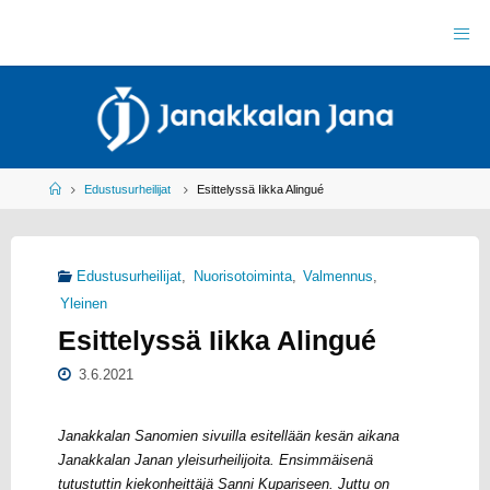
Skip
to
J
content
A
N
A
K
K
A
L
A
N
J
Home
Edustusurheilijat
Esittelyssä Iikka Alingué
A
N
A
R
Y
Edustusurheilijat
,
Nuorisotoiminta
,
Valmennus
,
Y
L
Yleinen
E
I
S
U
Esittelyssä Iikka Alingué
R
H
3.6.2021
E
I
L
U
Janakkalan Sanomien sivuilla esitellään kesän aikana
Janakkalan Janan yleisurheilijoita. Ensimmäisenä
tutustuttin kiekonheittäjä Sanni Kupariseen. Juttu on