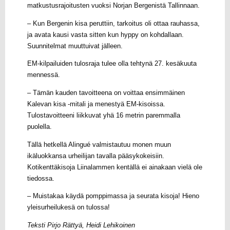
matkustusrajoitusten vuoksi Norjan Bergenistä Tallinnaan.
– Kun Bergenin kisa peruttiin, tarkoitus oli ottaa rauhassa,
ja avata kausi vasta sitten kun hyppy on kohdallaan.
Suunnitelmat muuttuivat jälleen.
EM-kilpailuiden tulosraja tulee olla tehtynä 27. kesäkuuta
mennessä.
– Tämän kauden tavoitteena on voittaa ensimmäinen
Kalevan kisa -mitali ja menestyä EM-kisoissa.
Tulostavoitteeni liikkuvat yhä 16 metrin paremmalla
puolella.
Tällä hetkellä Alingué valmistautuu monen muun
ikäluokkansa urheilijan tavalla pääsykokeisiin.
Kotikenttäkisoja Liinalammen kentällä ei ainakaan vielä ole
tiedossa.
– Muistakaa käydä pomppimassa ja seurata kisoja! Hieno
yleisurheilukesä on tulossa!
Teksti Pirjo Rättyä, Heidi Lehikoinen