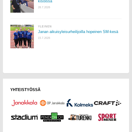
kisoissa
28.7.2026
YLEINEN
Janan aikuisyleisurheilijoilla hopeinen SM-kesä
15.7.2026
YHTEISTYÖSSÄ