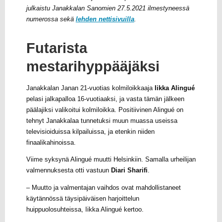
julkaistu Janakkalan Sanomien 27.5.2021 ilmestyneessä
numerossa sekä
lehden nettisivuilla
.
Futarista
mestarihyppääjäksi
Janakkalan Janan 21-vuotias kolmiloikkaaja
Iikka Alingué
pelasi jalkapalloa 16-vuotiaaksi, ja vasta tämän jälkeen
päälajiksi valikoitui kolmiloikka. Positiivinen Alingué on
tehnyt Janakkalaa tunnetuksi muun muassa useissa
televisioiduissa kilpailuissa, ja etenkin niiden
finaalikahinoissa.
Viime syksynä Alingué muutti Helsinkiin. Samalla urheilijan
valmennuksesta otti vastuun
Diari Sharifi
.
– Muutto ja valmentajan vaihdos ovat mahdollistaneet
käytännössä täysipäiväisen harjoittelun
huippuolosuhteissa, Iikka Alingué kertoo.