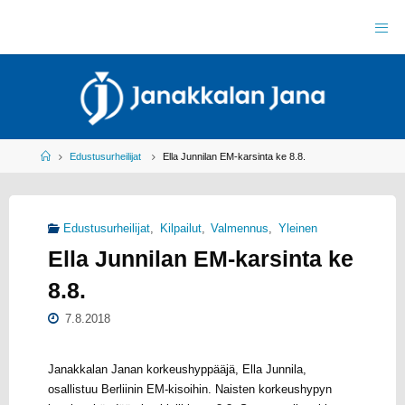
Skip
to
J
content
A
N
A
K
K
A
L
A
N
J
Home
Edustusurheilijat
Ella Junnilan EM-karsinta ke 8.8.
A
N
A
R
Y
Edustusurheilijat
,
Kilpailut
,
Valmennus
,
Yleinen
Y
L
Ella Junnilan EM-karsinta ke
E
I
S
U
8.8.
R
H
E
I
L
7.8.2018
U
Janakkalan Janan korkeushyppääjä, Ella Junnila,
osallistuu Berliinin EM-kisoihin. Naisten korkeushypyn