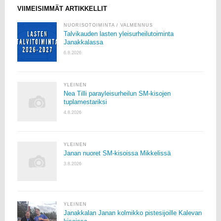
VIIMEISIMMÄT ARTIKKELLIT
NUORISOTOIMINTA
/
VALMENNUS
Talvikauden lasten yleisurheilutoiminta
Janakkalassa
6.8.2026
YLEINEN
Nea Tilli parayleisurheilun SM-kisojen
tuplamestariksi
4.8.2026
YLEINEN
Janan nuoret SM-kisoissa Mikkelissä
3.8.2026
YLEINEN
Janakkalan Janan kolmikko pistesijoille Kalevan