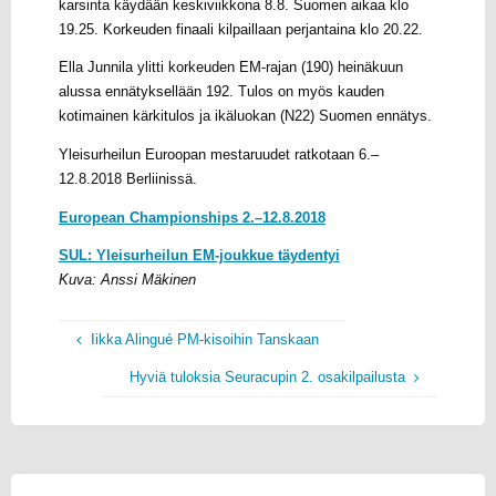
karsinta käydään keskiviikkona 8.8. Suomen aikaa klo
19.25. Korkeuden finaali kilpaillaan perjantaina klo 20.22.
Ella Junnila ylitti korkeuden EM-rajan (190) heinäkuun
alussa ennätyksellään 192. Tulos on myös kauden
kotimainen kärkitulos ja ikäluokan (N22) Suomen ennätys.
Yleisurheilun Euroopan mestaruudet ratkotaan 6.–
12.8.2018 Berliinissä.
European Championships 2.–12.8.2018
SUL: Yleisurheilun EM-joukkue täydentyi
Kuva:
Anssi Mäkinen
Iikka Alingué PM-kisoihin Tanskaan
Hyviä tuloksia Seuracupin 2. osakilpailusta