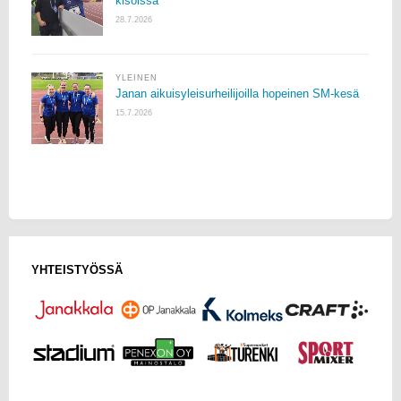
kisoissa
28.7.2026
YLEINEN
Janan aikuisyleisurheilijoilla hopeinen SM-kesä
15.7.2026
YHTEISTYÖSSÄ