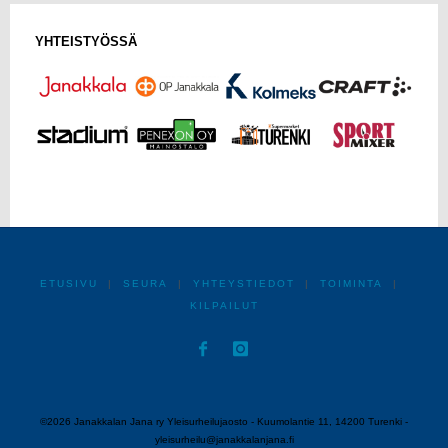
YHTEISTYÖSSÄ
ETUSIVU
|
SEURA
|
YHTEYSTIEDOT
|
TOIMINTA
|
KILPAILUT
©2026 Janakkalan Jana ry Yleisurheilujaosto - Kuumolantie 11, 14200 Turenki -
yleisurheilu@janakkalanjana.fi