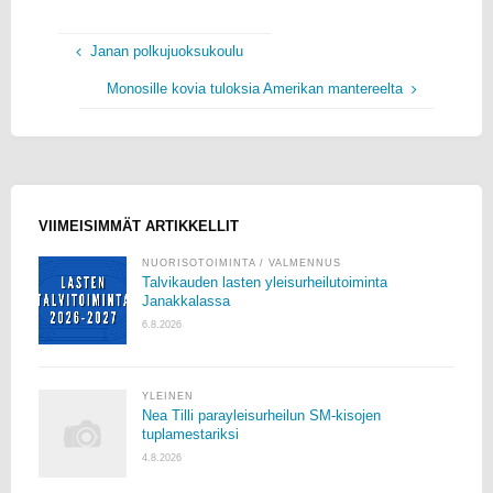
Janan polkujuoksukoulu
Monosille kovia tuloksia Amerikan mantereelta
VIIMEISIMMÄT ARTIKKELLIT
NUORISOTOIMINTA
/
VALMENNUS
Talvikauden lasten yleisurheilutoiminta
Janakkalassa
6.8.2026
YLEINEN
Nea Tilli parayleisurheilun SM-kisojen
tuplamestariksi
4.8.2026