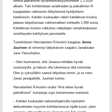
senttiä paikallisille hyväntekeväisyyskohteille 1.3.2018
alkaen. Tuki kohdistetaan asiakkaiden ja paikallisten R-
kauppiaiden valitsemiin lähiyhteisöä hyödyttäviin
hankkeisiin. Kahden kuukauden välein kahdeksan kioskia
pääsee lahjoittamaan valitsemalleen kohteelle 1 000 euroa.
Kahdeksan kioskia valikoituu välipalojen vertailukelpoisen
ostotiheyden kehityksen perusteella.
Turenkilaisen Harvialantien R-kioskin kauppias
Jenna
Juurinen
oli nimennyt lahjoituksen saajaksi Janakkalan
Jana Yleisurheilun.
– Olen huomannut, että Janassa tehdään hyvää
nuorisotyötä, ja halusin olla tukemassa tätä toimintaa.
Olen jo syksylläkin saanut lahjoittaa tonnin, ja se meni
Janan pesäpallolle, Juurinen kertoo.
Harvialantien R-kioskin osalta ”Ärrä tekee hyvää
paikallisesti” -kampanja sujui toistamiseen mainiosti.
– Kahden kuukauden tarkastelujaksolla sijoituttiin
delituotteiden myynnin kehittämisessä sijalle kuusi, joten