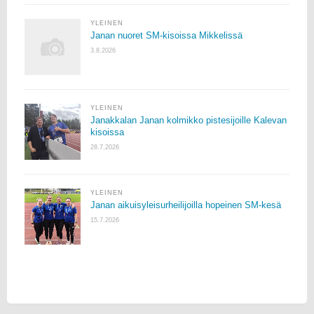
YLEINEN
Janan nuoret SM-kisoissa Mikkelissä
3.8.2026
YLEINEN
Janakkalan Janan kolmikko pistesijoille Kalevan
kisoissa
28.7.2026
YLEINEN
Janan aikuisyleisurheilijoilla hopeinen SM-kesä
15.7.2026