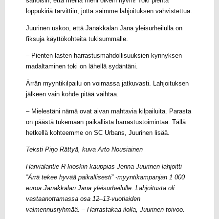
sanoisin, että meillä meni oikein hyvin! Toki pientä
loppukiriä tarvittiin, jotta saimme lahjoituksen vahvistettua.
Juurinen uskoo, että Janakkalan Jana yleisurheilulla on
fiksuja käyttökohteita tukisummalle.
– Pienten lasten harrastusmahdollisuuksien kynnyksen
madaltaminen toki on lähellä sydäntäni.
Ärrän myyntikilpailu on voimassa jatkuvasti. Lahjoituksen
jälkeen vain kohde pitää vaihtaa.
– Mielestäni nämä ovat aivan mahtavia kilpailuita. Parasta
on päästä tukemaan paikallista harrastustoimintaa. Tällä
hetkellä kohteemme on SC Urbans, Juurinen lisää.
Teksti Pirjo Rättyä, kuva Arto Nousiainen
Harvialantie R-kioskin kauppias Jenna Juurinen lahjoitti
”Ärrä tekee hyvää paikallisesti” -myyntikampanjan 1 000
euroa Janakkalan Jana yleisurheilulle. Lahjoitusta oli
vastaanottamassa osa 12–13-vuotiaiden
valmennusryhmää. – Harrastakaa ilolla, Juurinen toivoo.