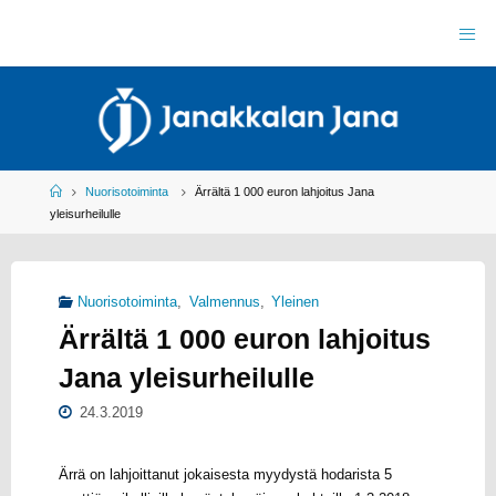
Skip
to
J
content
A
N
A
K
K
A
L
A
N
J
Home
Nuorisotoiminta
Ärrältä 1 000 euron lahjoitus Jana
A
N
yleisurheilulle
A
R
Y
Y
L
Nuorisotoiminta
,
Valmennus
,
Yleinen
E
I
Ärrältä 1 000 euron lahjoitus
S
U
R
H
Jana yleisurheilulle
E
I
L
24.3.2019
U
Ärrä on lahjoittanut jokaisesta myydystä hodarista 5