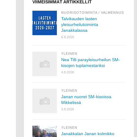
VIIMEISIMMÄT ARTIKKELLIT
NUORISOTOIMINTA
/
VALMENNUS
Talvikauden lasten
yleisurheilutoiminta
Janakkalassa
6.8.2026
YLEINEN
Nea Tilli parayleisurheilun SM-
kisojen tuplamestariksi
4.8.2026
YLEINEN
Janan nuoret SM-kisoissa
Mikkelissä
3.8.2026
YLEINEN
Janakkalan Janan kolmikko