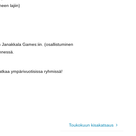
een lajiin)
n Janakkala Games:iin. (osallistuminen
ennessä.
jatkaa ympärivuotisissa ryhmissä!
Toukokuun kisakatsaus