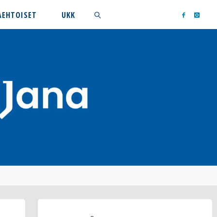
AEHTOISET
UKK
Search