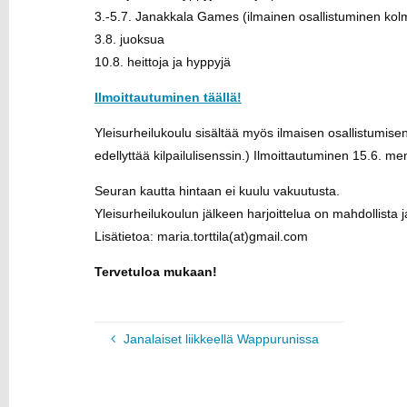
3.-5.7. Janakkala Games (ilmainen osallistuminen kolm
3.8. juoksua
10.8. heittoja ja hyppyjä
Ilmoittautuminen täällä!
Yleisurheilukoulu sisältää myös ilmaisen osallistumise
edellyttää kilpailulisenssin.) Ilmoittautuminen 15.6. m
Seuran kautta hintaan ei kuulu vakuutusta.
Yleisurheilukoulun jälkeen harjoittelua on mahdollista 
Lisätietoa: maria.torttila(at)gmail.com
Tervetuloa mukaan!
Janalaiset liikkeellä Wappurunissa