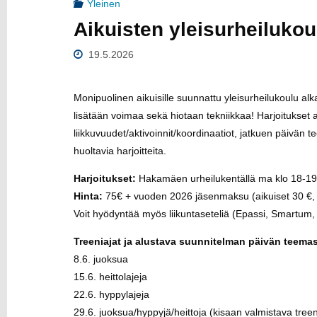
Yleinen
U
Aikuisten yleisurheilukou
19.5.2026
Monipuolinen aikuisille suunnattu yleisurheilukoulu alk
lisätään voimaa sekä hiotaan tekniikkaa! Harjoitukset a
liikkuvuudet/aktivoinnit/koordinaatiot, jatkuen päivän t
huoltavia harjoitteita.
Harjoitukset:
Hakamäen urheilukentällä ma klo 18-19
Hinta:
75€ + vuoden 2026 jäsenmaksu (aikuiset 30 €, e
Voit hyödyntää myös liikuntaseteliä (Epassi, Smartum
Treeniajat ja alustava suunnitelman päivän teemas
8.6. juoksua
15.6. heittolajeja
22.6. hyppylajeja
29.6. juoksua/hyppyjä/heittoja (kisaan valmistava treen