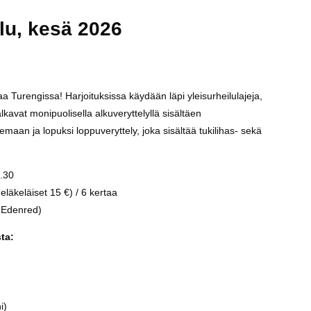
lu, kesä 2026
aa Turengissa! Harjoituksissa käydään läpi yleisurheilulajeja,
lkavat monipuolisella alkuveryttelyllä sisältäen
eemaan ja lopuksi loppuveryttely, joka sisältää tukilihas- sekä
.30
läkeläiset 15 €) / 6 kertaa
, Edenred)
ta:
i)