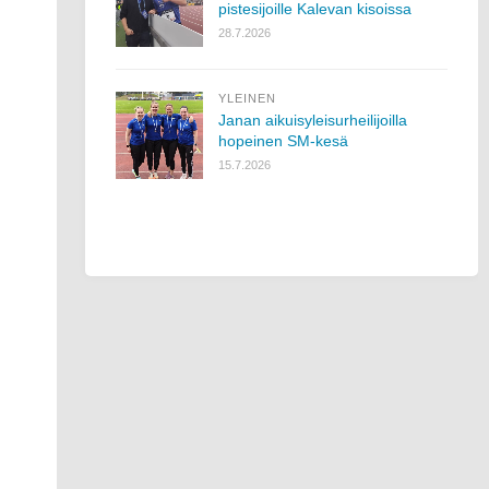
pistesijoille Kalevan kisoissa
28.7.2026
YLEINEN
Janan aikuisyleisurheilijoilla
hopeinen SM-kesä
15.7.2026