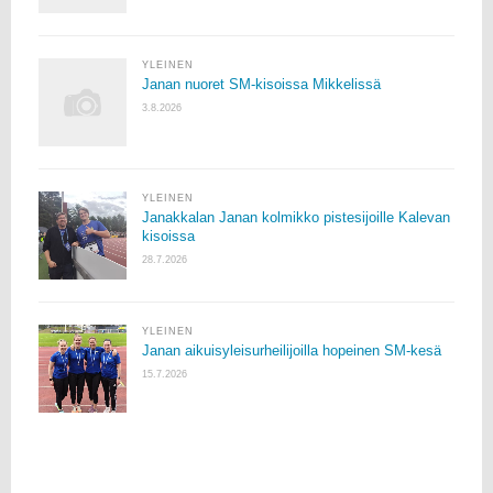
YLEINEN
Janan nuoret SM-kisoissa Mikkelissä
3.8.2026
YLEINEN
Janakkalan Janan kolmikko pistesijoille Kalevan
kisoissa
28.7.2026
YLEINEN
Janan aikuisyleisurheilijoilla hopeinen SM-kesä
15.7.2026