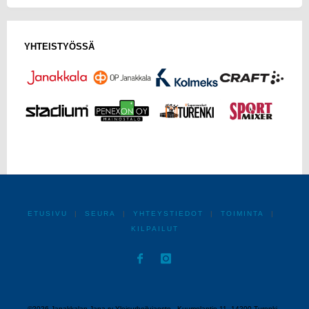
YHTEISTYÖSSÄ
ETUSIVU
|
SEURA
|
YHTEYSTIEDOT
|
TOIMINTA
|
KILPAILUT
©2026 Janakkalan Jana ry Yleisurheilujaosto - Kuumolantie 11, 14200 Turenki -