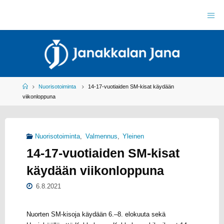
Skip
to
J
content
A
N
A
K
K
A
L
A
N
J
Home
Nuorisotoiminta
14-17-vuotiaiden SM-kisat käydään
A
N
viikonloppuna
A
R
Y
Y
L
Nuorisotoiminta
,
Valmennus
,
Yleinen
E
I
14-17-vuotiaiden SM-kisat
S
U
R
H
käydään viikonloppuna
E
I
L
6.8.2021
U
Nuorten SM-kisoja käydään 6.–8. elokuuta sekä