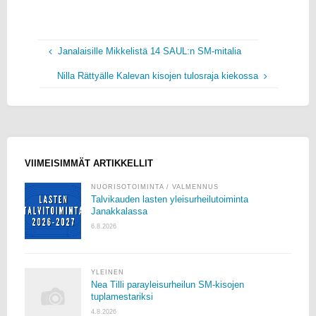
Janalaisille Mikkelistä 14 SAUL:n SM-mitalia
Nilla Rättyälle Kalevan kisojen tulosraja kiekossa
VIIMEISIMMÄT ARTIKKELLIT
NUORISOTOIMINTA
/
VALMENNUS
Talvikauden lasten yleisurheilutoiminta
Janakkalassa
6.8.2026
YLEINEN
Nea Tilli parayleisurheilun SM-kisojen
tuplamestariksi
4.8.2026