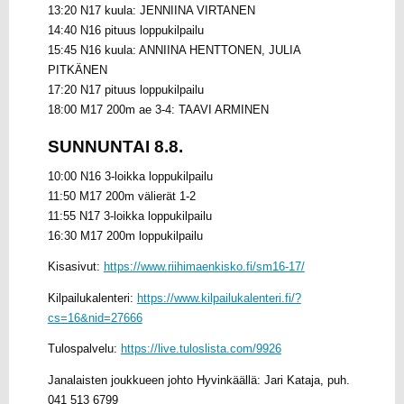
13:20 N17 kuula: JENNIINA VIRTANEN
14:40 N16 pituus loppukilpailu
15:45 N16 kuula: ANNIINA HENTTONEN, JULIA
PITKÄNEN
17:20 N17 pituus loppukilpailu
18:00 M17 200m ae 3-4: TAAVI ARMINEN
SUNNUNTAI 8.8.
10:00 N16 3-loikka loppukilpailu
11:50 M17 200m välierät 1-2
11:55 N17 3-loikka loppukilpailu
16:30 M17 200m loppukilpailu
Kisasivut:
https://www.riihimaenkisko.fi/sm16-17/
Kilpailukalenteri:
https://www.kilpailukalenteri.fi/?
cs=16&nid=27666
Tulospalvelu:
https://live.tuloslista.com/9926
Janalaisten joukkueen johto Hyvinkäällä: Jari Kataja, puh.
041 513 6799