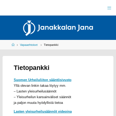
Skip
to
J
content
A
N
A
K
K
A
L
A
N
J
Home
Vapaaehtoiset
Tietopankki
A
N
A
R
Y
Tietopankki
Y
L
E
I
S
U
Suomen Urheiluliiton sääntösivusto
R
H
Yllä olevan linkin takaa löytyy mm.
E
I
L
– Lasten yleisurheilusäännöt
– Yleisurheilun kansainväliset säännöt
U
ja paljon muuta hyödyllistä tietoa
Lasten yleisurheilusäännöt videoina